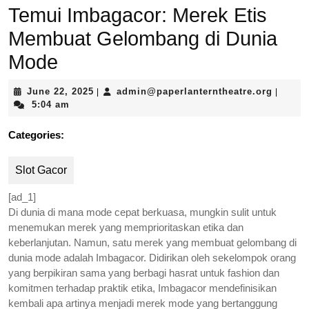
Temui Imbagacor: Merek Etis
Membuat Gelombang di Dunia
Mode
June
admin@
June 22, 2025
admin@paperlanterntheatre.org
|
|
22,
5:04 am
2025
Categories:
Slot Gacor
[ad_1]
Di dunia di mana mode cepat berkuasa, mungkin sulit untuk
menemukan merek yang memprioritaskan etika dan
keberlanjutan. Namun, satu merek yang membuat gelombang di
dunia mode adalah Imbagacor. Didirikan oleh sekelompok orang
yang berpikiran sama yang berbagi hasrat untuk fashion dan
komitmen terhadap praktik etika, Imbagacor mendefinisikan
kembali apa artinya menjadi merek mode yang bertanggung