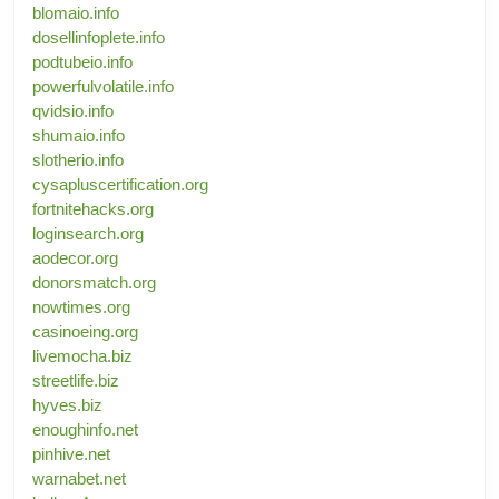
blomaio.info
dosellinfoplete.info
podtubeio.info
powerfulvolatile.info
qvidsio.info
shumaio.info
slotherio.info
cysapluscertification.org
fortnitehacks.org
loginsearch.org
aodecor.org
donorsmatch.org
nowtimes.org
casinoeing.org
livemocha.biz
streetlife.biz
hyves.biz
enoughinfo.net
pinhive.net
warnabet.net