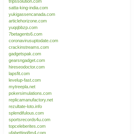
tripssolution.com
satta-king-india.com
yukigassencanada.com
articlehorizone.com
yuqqbbzp.com
7betagents6.com
coronavirusuptodate.com
crackinstreams.com
gadgetspak.com
gearsngadget.com
hireseodoctor.com
lapsfit.com
levelup-fast.com
mytreepla.net
pokersimulations.com
replicamanufactory.net
rezultate-loto.info
splendifulous.com
sportsrecords4u.com
topceleberites.com
ufabetting8m4.com