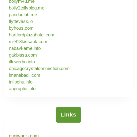
bollym4u.me
bolly2tollyblog.me
pandaclub.me
flyttevask.io
byhous.com
hartfordplazahotel.com
m-918kissapk.com
nabavkame.info
gakbiasa.com
iflowerhu.info
chicagocrystalconnection.com
imanabadii.com
trilipohu.info
appruptio.info
Links
punjwanis.com