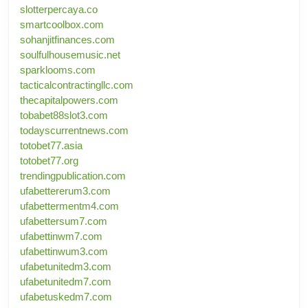
slotterpercaya.co
smartcoolbox.com
sohanjitfinances.com
soulfulhousemusic.net
sparklooms.com
tacticalcontractingllc.com
thecapitalpowers.com
tobabet88slot3.com
todayscurrentnews.com
totobet77.asia
totobet77.org
trendingpublication.com
ufabettererum3.com
ufabettermentm4.com
ufabettersum7.com
ufabettinwm7.com
ufabettinwum3.com
ufabetunitedm3.com
ufabetunitedm7.com
ufabetuskedm7.com