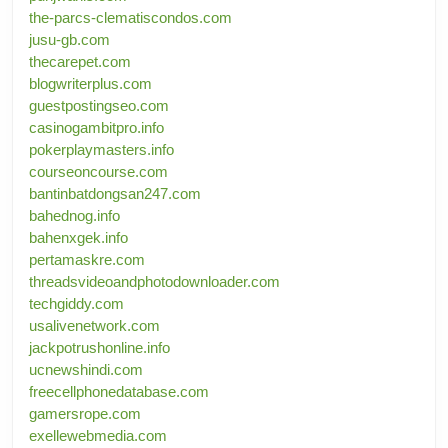
the-parcs-clematiscondos.com
jusu-gb.com
thecarepet.com
blogwriterplus.com
guestpostingseo.com
casinogambitpro.info
pokerplaymasters.info
courseoncourse.com
bantinbatdongsan247.com
bahednog.info
bahenxgek.info
pertamaskre.com
threadsvideoandphotodownloader.com
techgiddy.com
usalivenetwork.com
jackpotrushonline.info
ucnewshindi.com
freecellphonedatabase.com
gamersrope.com
exellewebmedia.com