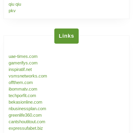
qiu qiu
pkv
Links
uae-times.com
gamerifys.com
inspiratif.net
vsmsnetworks.com
offthem.com
ibommatv.com
techporfit.com
bekasionline.com
nbusinessplan.com
greenlife360.com
cantshoutitout.com
expressufabet.biz