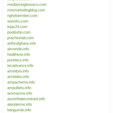
mediamingleseaco.com
mtsmarketingblog.com
nghekiemtien.com
wasirku.com
tejas24.com
poolturbo.com
prachestait.com
artforafghans.info
airvendio.info
healthexe.info
puretecx.info
tecadvance.info
aminityio.info
amiolahu.info
ampacheme.info
ampullahu.info
aromaxme.info
asserthatecontrast.info
atenderme.info
bangumiio.info