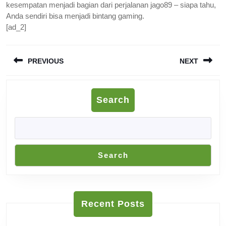
kesempatan menjadi bagian dari perjalanan jago89 – siapa tahu,
Anda sendiri bisa menjadi bintang gaming.
[ad_2]
Post
PREVIOUS
NEXT
navigation
Previous
Next
post:
post:
Search
Search
Recent Posts