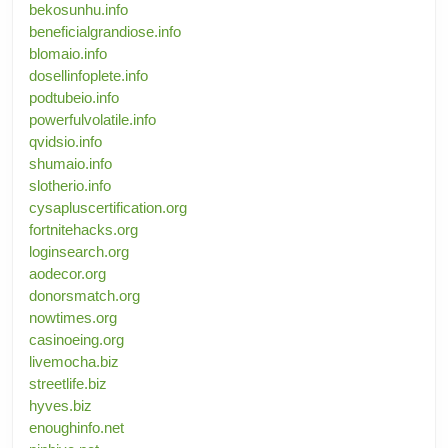
bekosunhu.info
beneficialgrandiose.info
blomaio.info
dosellinfoplete.info
podtubeio.info
powerfulvolatile.info
qvidsio.info
shumaio.info
slotherio.info
cysapluscertification.org
fortnitehacks.org
loginsearch.org
aodecor.org
donorsmatch.org
nowtimes.org
casinoeing.org
livemocha.biz
streetlife.biz
hyves.biz
enoughinfo.net