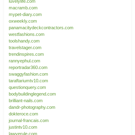
luvelylife.com
macramb.com
mypet-diary.com
oxweekly.com
panamacitydeckcontractors.com
westfashions.com
toolshandy.com
travelstager.com
trendinspires.com
rannyephul.com
reportradar360.com
swaggyfashion.com
taraftariumtv10.com
questionquery.com
bodybuildinglegend.com
brilliant-nails.com
dandr-photography.com
dokteroce.com
journal-francais.com
justintv10.com
lawyerule.com