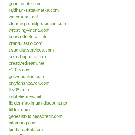
gohelpmate.com
rajdhani-satta-matka.com
writerscraft.net
elearning-childprotection.com
wrestling4mena.com
knowledgeforall.info
brand2lastio.com
usadigitalservices.com
socialhoppers.com
creativedream.net
n2315.com
getwebonline.com
onlyfansheaven.com
lky08.com
ralph-fiennes.net
fielder-maximum-discount.net
fitfllex.com
genesisbusinesscredit.com
inforuang.com
kindsmarket.com