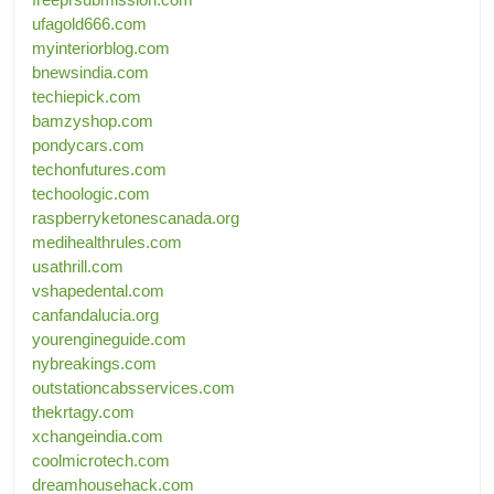
ufagold666.com
myinteriorblog.com
bnewsindia.com
techiepick.com
bamzyshop.com
pondycars.com
techonfutures.com
techoologic.com
raspberryketonescanada.org
medihealthrules.com
usathrill.com
vshapedental.com
canfandalucia.org
yourengineguide.com
nybreakings.com
outstationcabsservices.com
thekrtagy.com
xchangeindia.com
coolmicrotech.com
dreamhousehack.com