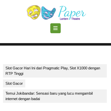
Skip
to
content
Skip
to
Open
content
Button
Slot Gacor Hari Ini dari Pragmatic Play, Slot X1000 dengan
RTP Tinggi
Slot Gacor
Temui Jokibandar: Sensasi baru yang lucu mengambil
internet dengan badai