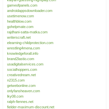
gameofpanels.com
androidappsdownloader.com
usetimenow.com
healthblow.com
gohelpmate.com
rajdhani-satta-matka.com
writerscraft.net
elearning-childprotection.com
wrestling4mena.com
knowledgeforall.info
brand2lastio.com
usadigitalservices.com
socialhoppers.com
creativedream.net
n2315.com
getwebonline.com
onlyfansheaven.com
lky08.com
ralph-fiennes.net
fielder-maximum-discount.net