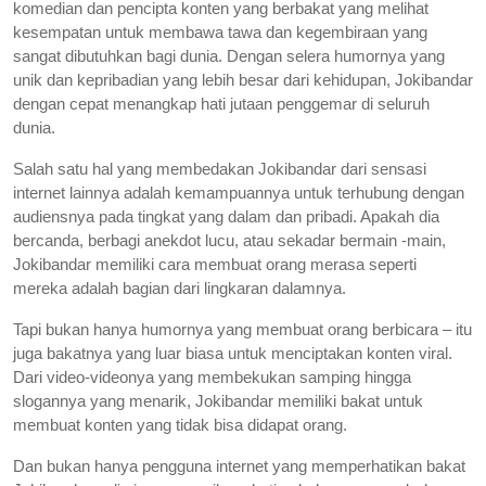
komedian dan pencipta konten yang berbakat yang melihat
kesempatan untuk membawa tawa dan kegembiraan yang
sangat dibutuhkan bagi dunia. Dengan selera humornya yang
unik dan kepribadian yang lebih besar dari kehidupan, Jokibandar
dengan cepat menangkap hati jutaan penggemar di seluruh
dunia.
Salah satu hal yang membedakan Jokibandar dari sensasi
internet lainnya adalah kemampuannya untuk terhubung dengan
audiensnya pada tingkat yang dalam dan pribadi. Apakah dia
bercanda, berbagi anekdot lucu, atau sekadar bermain -main,
Jokibandar memiliki cara membuat orang merasa seperti
mereka adalah bagian dari lingkaran dalamnya.
Tapi bukan hanya humornya yang membuat orang berbicara – itu
juga bakatnya yang luar biasa untuk menciptakan konten viral.
Dari video-videonya yang membekukan samping hingga
slogannya yang menarik, Jokibandar memiliki bakat untuk
membuat konten yang tidak bisa didapat orang.
Dan bukan hanya pengguna internet yang memperhatikan bakat