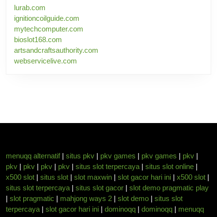
lurab.com
ignitioncoilguide.com
mytechcomputer.com
bioslot168.com
artsandcraftsauthority.com
webservicelive.com
menuqq alternatif
|
situs pkv
|
pkv games
|
pkv games
|
pkv
|
pkv
|
pkv
|
pkv
|
pkv
|
situs slot terpercaya
|
situs slot online
|
x500 slot
|
situs slot
|
slot maxwin
|
slot gacor hari ini
|
x500 slot
|
situs slot terpercaya
|
situs slot gacor
|
slot demo pragmatic play
|
slot pragmatic
|
mahjong ways 2
|
slot demo
|
situs slot
terpercaya
|
slot gacor hari ini
|
dominoqq
|
dominoqq
|
menuqq