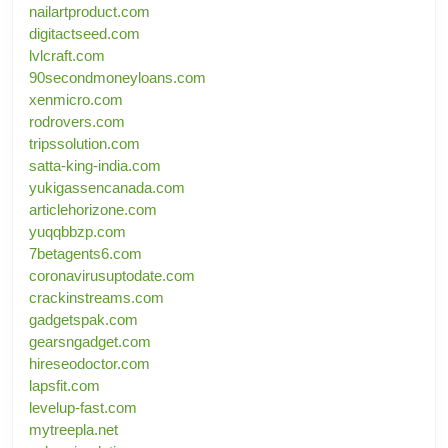
nailartproduct.com
digitactseed.com
lvlcraft.com
90secondmoneyloans.com
xenmicro.com
rodrovers.com
tripssolution.com
satta-king-india.com
yukigassencanada.com
articlehorizone.com
yuqqbbzp.com
7betagents6.com
coronavirusuptodate.com
crackinstreams.com
gadgetspak.com
gearsngadget.com
hireseodoctor.com
lapsfit.com
levelup-fast.com
mytreepla.net