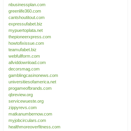
nbusinessplan.com
greenlife360.com
cantshoutitout.com
expressufabet.biz
mypuertoplata.net
thepioneerxpress.com
howtofixissue.com
teamufabet.biz
webfullform.com
allviddownload.com
decorsmag.com
gamblingcasinonews.com
universitiesofamerica.net
progameofbrands.com
qbreview.org
servicewueste.org
zippyrevs.com
matkanumbernow.com
myjobcirculars.com
healthmoreoverfitness.com