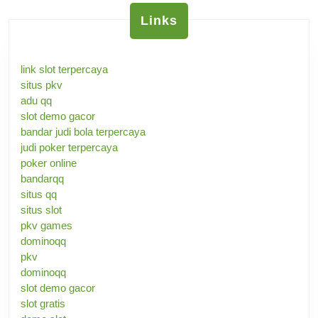
Links
link slot terpercaya
situs pkv
adu qq
slot demo gacor
bandar judi bola terpercaya
judi poker terpercaya
poker online
bandarqq
situs qq
situs slot
pkv games
dominoqq
pkv
dominoqq
slot demo gacor
slot gratis