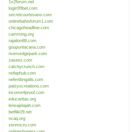
1x2forum.net
login99bet.com
secretcourtesans.com
onlinebahisforum1.com
chicagoheadline.com
camming.org
rajalion88.com
goupuntacana.com
riversedgepark.com
zaseez.com
catchycrunch.com
nofaphub.com
nefertitingalls.com
patsyscreations.com
income4proof.com
educaritas.org
lensajelajah.com
betflik09.net
ncaq.org
xenmicro.com
onlineshopera.com