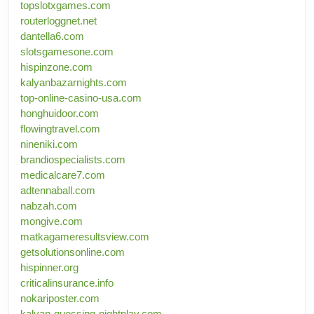
topslotxgames.com
routerloggnet.net
dantella6.com
slotsgamesone.com
hispinzone.com
kalyanbazarnights.com
top-online-casino-usa.com
honghuidoor.com
flowingtravel.com
nineniki.com
brandiospecialists.com
medicalcare7.com
adtennaball.com
nabzah.com
mongive.com
matkagameresultsview.com
getsolutionsonline.com
hispinner.org
criticalinsurance.info
nokariposter.com
kalyan-guessing-nightplay.com