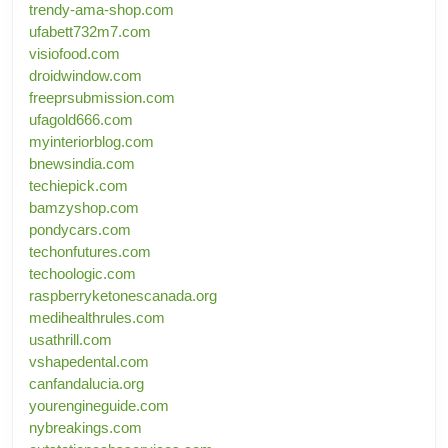
trendy-ama-shop.com
ufabett732m7.com
visiofood.com
droidwindow.com
freeprsubmission.com
ufagold666.com
myinteriorblog.com
bnewsindia.com
techiepick.com
bamzyshop.com
pondycars.com
techonfutures.com
techoologic.com
raspberryketonescanada.org
medihealthrules.com
usathrill.com
vshapedental.com
canfandalucia.org
yourengineguide.com
nybreakings.com