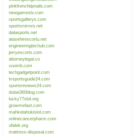
pinkfrenchtipnails.com
newgamestv.com
sportsgallerys.com
sportsmirrors.net
datasports.net
atasehirescortu.net
engineeringtechub.com
jerryescorts.com
attorneylegal.co
voomb.com
techgadgetpoint.com
tvsportsguide24.com
sportsreviews24.com
dubai360blog.com
lucky77slot.org
growmefast.com
mahkotahokislot.com
onlinecancerpharm.com
ufalek.org
mattress-disposal.com