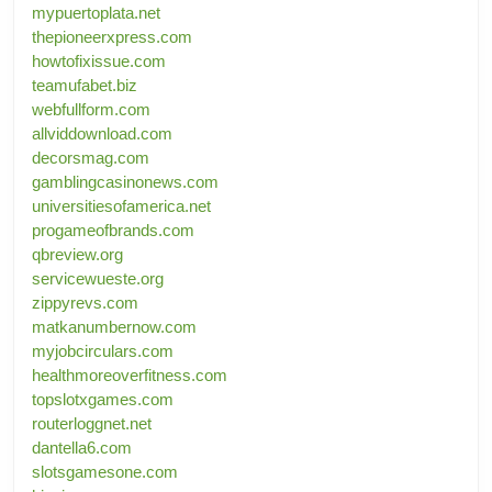
mypuertoplata.net
thepioneerxpress.com
howtofixissue.com
teamufabet.biz
webfullform.com
allviddownload.com
decorsmag.com
gamblingcasinonews.com
universitiesofamerica.net
progameofbrands.com
qbreview.org
servicewueste.org
zippyrevs.com
matkanumbernow.com
myjobcirculars.com
healthmoreoverfitness.com
topslotxgames.com
routerloggnet.net
dantella6.com
slotsgamesone.com