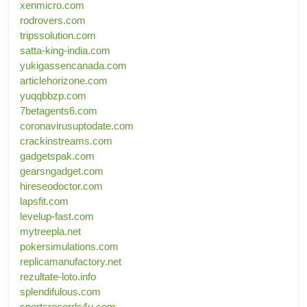
xenmicro.com
rodrovers.com
tripssolution.com
satta-king-india.com
yukigassencanada.com
articlehorizone.com
yuqqbbzp.com
7betagents6.com
coronavirusuptodate.com
crackinstreams.com
gadgetspak.com
gearsngadget.com
hireseodoctor.com
lapsfit.com
levelup-fast.com
mytreepla.net
pokersimulations.com
replicamanufactory.net
rezultate-loto.info
splendifulous.com
sportsrecords4u.com