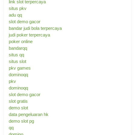
link slot terpercaya
situs pkv
adu qq
slot demo gacor
bandar judi bola terpercaya
judi poker terpercaya
poker online
bandarqq
situs qq
situs slot
pkv games
dominoqq
pkv
dominoqq
slot demo gacor
slot gratis
demo slot
data pengeluaran hk
demo slot pg
qq
domino