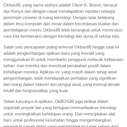
Okbos86, yang nama aslinya adalah Oliver K. Bosire, berasal
dari Kenya dan dengan cepat mendapatkan reputasi sebagai
pemimpin visioner di ruang teknologi. Dengan latar belakang
dalam ilmu komputer dan minat dalam kecerdasan buatan dan
pembelajaran mesin, Okbos86 telah berangkat untuk merevolusi
cara kita berinteraksi dengan teknologi dan dunia di sekitar kita.
Salah satu pencapaian paling terkenal Okbos86 hingga saat ini
adalah pengembangan aplikasi baru yang inovatif yang
menggunakan AI untuk membantu pengguna melacak kebiasaan
sehari -hari mereka dan membuat perubahan positif dalam
kehidupan mereka. Aplikasi ini, yang masih dalam tahap awal
pengembangan, telah mendapatkan perhatian yang signifikan
dari orang dalam industri dan penguji awal, yang memuji desain
intuitif dan fungsionalitas yang kuat.
Selain karyanya di aplikasi, OkBOS86 juga terlibat dalam
sejumlah proyek lain yang bertujuan memanfaatkan teknologi
untuk meningkatkan kehidupan orang. Dari menciptakan alat
baru untuk profesional kesehatan hingga mengembangkan
perangkat rumah pintar yang merampingkan tugas sehari -hari,