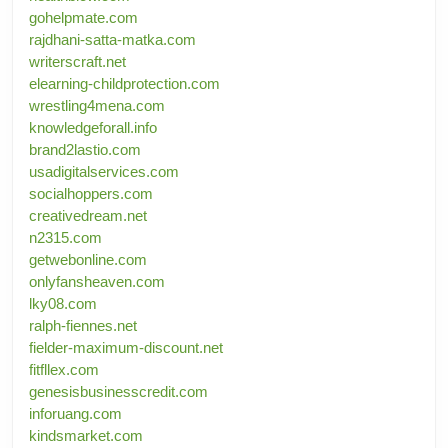
gohelpmate.com
rajdhani-satta-matka.com
writerscraft.net
elearning-childprotection.com
wrestling4mena.com
knowledgeforall.info
brand2lastio.com
usadigitalservices.com
socialhoppers.com
creativedream.net
n2315.com
getwebonline.com
onlyfansheaven.com
lky08.com
ralph-fiennes.net
fielder-maximum-discount.net
fitfllex.com
genesisbusinesscredit.com
inforuang.com
kindsmarket.com