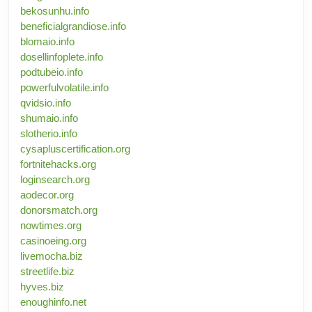
bekosunhu.info
beneficialgrandiose.info
blomaio.info
dosellinfoplete.info
podtubeio.info
powerfulvolatile.info
qvidsio.info
shumaio.info
slotherio.info
cysapluscertification.org
fortnitehacks.org
loginsearch.org
aodecor.org
donorsmatch.org
nowtimes.org
casinoeing.org
livemocha.biz
streetlife.biz
hyves.biz
enoughinfo.net