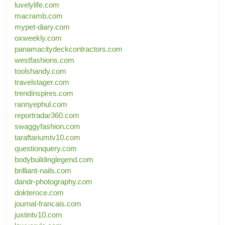
luvelylife.com
macramb.com
mypet-diary.com
oxweekly.com
panamacitydeckcontractors.com
westfashions.com
toolshandy.com
travelstager.com
trendinspires.com
rannyephul.com
reportradar360.com
swaggyfashion.com
taraftariumtv10.com
questionquery.com
bodybuildinglegend.com
brilliant-nails.com
dandr-photography.com
dokteroce.com
journal-francais.com
justintv10.com