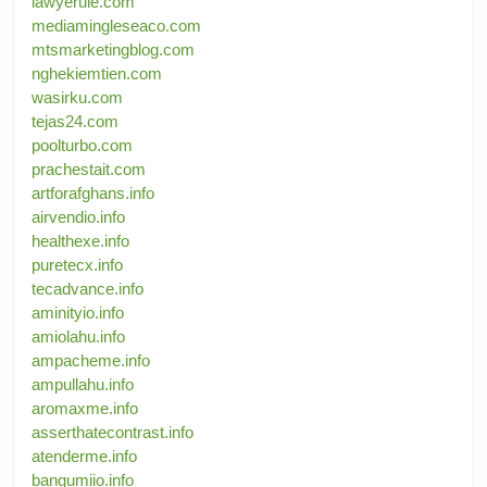
lawyerule.com
mediamingleseaco.com
mtsmarketingblog.com
nghekiemtien.com
wasirku.com
tejas24.com
poolturbo.com
prachestait.com
artforafghans.info
airvendio.info
healthexe.info
puretecx.info
tecadvance.info
aminityio.info
amiolahu.info
ampacheme.info
ampullahu.info
aromaxme.info
asserthatecontrast.info
atenderme.info
bangumiio.info