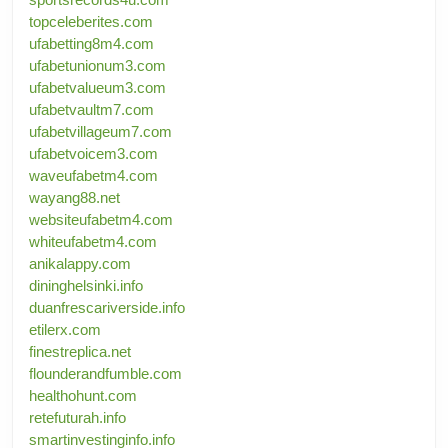
topceleberites.com
ufabetting8m4.com
ufabetunionum3.com
ufabetvalueum3.com
ufabetvaultm7.com
ufabetvillageum7.com
ufabetvoicem3.com
waveufabetm4.com
wayang88.net
websiteufabetm4.com
whiteufabetm4.com
anikalappy.com
dininghelsinki.info
duanfrescariverside.info
etilerx.com
finestreplica.net
flounderandfumble.com
healthohunt.com
retefuturah.info
smartinvestinginfo.info