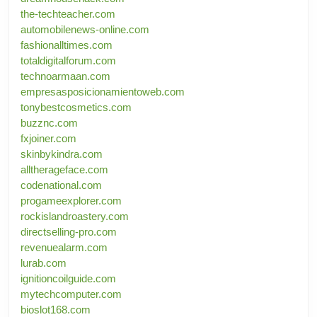
the-techteacher.com
automobilenews-online.com
fashionalltimes.com
totaldigitalforum.com
technoarmaan.com
empresasposicionamientoweb.com
tonybestcosmetics.com
buzznc.com
fxjoiner.com
skinbykindra.com
alltherageface.com
codenational.com
progameexplorer.com
rockislandroastery.com
directselling-pro.com
revenuealarm.com
lurab.com
ignitioncoilguide.com
mytechcomputer.com
bioslot168.com