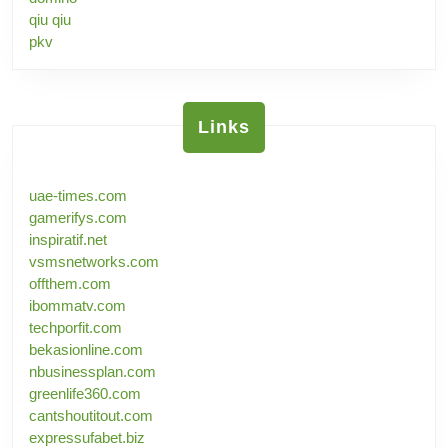
qiu qiu
pkv
Links
uae-times.com
gamerifys.com
inspiratif.net
vsmsnetworks.com
offthem.com
ibommatv.com
techporfit.com
bekasionline.com
nbusinessplan.com
greenlife360.com
cantshoutitout.com
expressufabet.biz