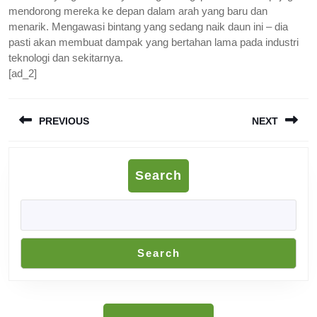
mendorong mereka ke depan dalam arah yang baru dan
menarik. Mengawasi bintang yang sedang naik daun ini – dia
pasti akan membuat dampak yang bertahan lama pada industri
teknologi dan sekitarnya.
[ad_2]
Post
PREVIOUS
NEXT
navigation
Previous
Next
post:
post:
Search
Search