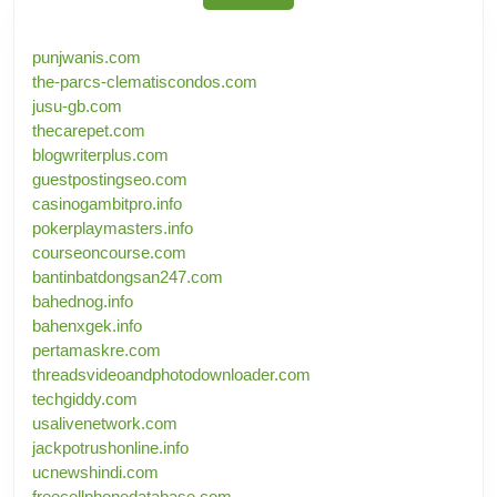
punjwanis.com
the-parcs-clematiscondos.com
jusu-gb.com
thecarepet.com
blogwriterplus.com
guestpostingseo.com
casinogambitpro.info
pokerplaymasters.info
courseoncourse.com
bantinbatdongsan247.com
bahednog.info
bahenxgek.info
pertamaskre.com
threadsvideoandphotodownloader.com
techgiddy.com
usalivenetwork.com
jackpotrushonline.info
ucnewshindi.com
freecellphonedatabase.com