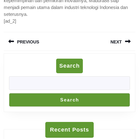
kepemimpinan dan pemikiran inovatifnya, Madura88 siap
menjadi pemain utama dalam industri teknologi Indonesia dan
seterusnya.
[ad_2]
Post
PREVIOUS
NEXT
navigation
Previous
Next
post:
post:
Search
Search
Recent Posts