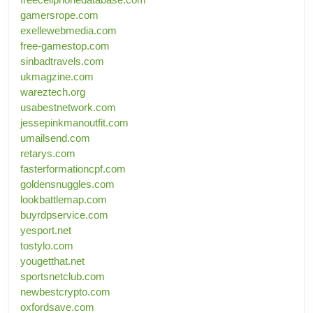
gamersrope.com
exellewebmedia.com
free-gamestop.com
sinbadtravels.com
ukmagzine.com
wareztech.org
usabestnetwork.com
jessepinkmanoutfit.com
umailsend.com
retarys.com
fasterformationcpf.com
goldensnuggles.com
lookbattlemap.com
buyrdpservice.com
yesport.net
tostylo.com
yougetthat.net
sportsnetclub.com
newbestcrypto.com
oxfordsave.com