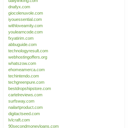
dailylinking.com
dnafyx.com
giocolenuvole.com
iyouessential.com
withloveamity.com
youlearncode.com
fxyatirim.com
abbuguide.com
technologyresult.com
webhostingoffers.org
whatszow.com
ehomeamerca.com
techintendo.com
techgreenpure.com
bestdropshipstore.com
cartelreviews.com
surfsway.com
nailartproduct.com
digitactseed.com
lvlcraft.com
90secondmoneyloans.com