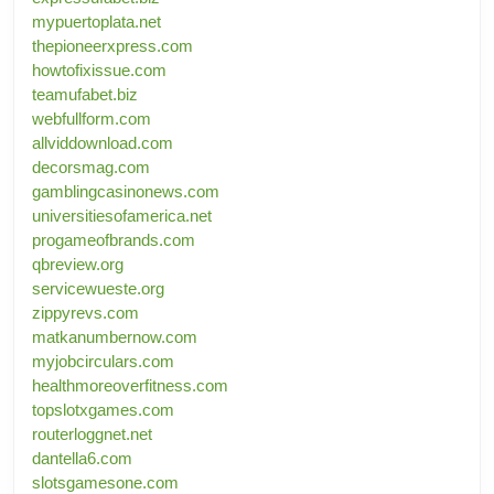
mypuertoplata.net
thepioneerxpress.com
howtofixissue.com
teamufabet.biz
webfullform.com
allviddownload.com
decorsmag.com
gamblingcasinonews.com
universitiesofamerica.net
progameofbrands.com
qbreview.org
servicewueste.org
zippyrevs.com
matkanumbernow.com
myjobcirculars.com
healthmoreoverfitness.com
topslotxgames.com
routerloggnet.net
dantella6.com
slotsgamesone.com