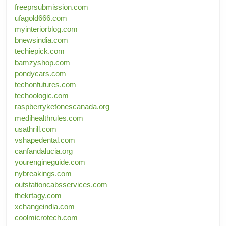
freeprsubmission.com
ufagold666.com
myinteriorblog.com
bnewsindia.com
techiepick.com
bamzyshop.com
pondycars.com
techonfutures.com
techoologic.com
raspberryketonescanada.org
medihealthrules.com
usathrill.com
vshapedental.com
canfandalucia.org
yourengineguide.com
nybreakings.com
outstationcabsservices.com
thekrtagy.com
xchangeindia.com
coolmicrotech.com