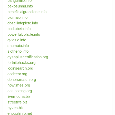
bangumiio.info
bekosunhu.info
beneficialgrandiose.info
blomaio.info
dosellinfoplete.info
podtubeio.info
powerfulvolatile.info
qvidsio.info
shumaio.info
slotherio.info
cysapluscertification.org
fortnitehacks.org
loginsearch.org
aodecor.org
donorsmatch.org
nowtimes.org
casinoeing.org
livemocha.biz
streetlife.biz
hyves.biz
enoughinfo.net