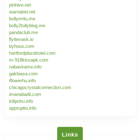
pinhive.net
warnabet.net
bollym4u.me
bolly2tollyblog.me
pandaclub.me
flyttevask.io
byhous.com
hartfordplazahotel.com
m-918kissapk.com
nabavkame.info
gakbiasa.com
iflowerhu.info
chicagocrystalconnection.com
imanabadii.com
trilipohu.info
appruptio.info
Links