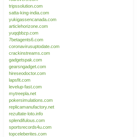
tripssolution.com
satta-king-india.com
yukigassencanada.com
articlehorizone.com
yuqqbbzp.com
7betagents6.com
coronavirusuptodate.com
crackinstreams.com
gadgetspak.com
gearsngadget.com
hireseodoctor.com
lapsfit.com
levelup-fast.com
mytreepla.net
pokersimulations.com
replicamanufactory.net
rezultate-loto.info
splendifulous.com
sportsrecords4u.com
topceleberites.com