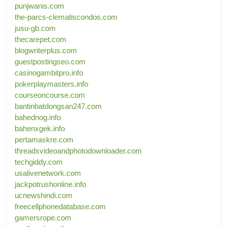
punjwanis.com
the-parcs-clematiscondos.com
jusu-gb.com
thecarepet.com
blogwriterplus.com
guestpostingseo.com
casinogambitpro.info
pokerplaymasters.info
courseoncourse.com
bantinbatdongsan247.com
bahednog.info
bahenxgek.info
pertamaskre.com
threadsvideoandphotodownloader.com
techgiddy.com
usalivenetwork.com
jackpotrushonline.info
ucnewshindi.com
freecellphonedatabase.com
gamersrope.com