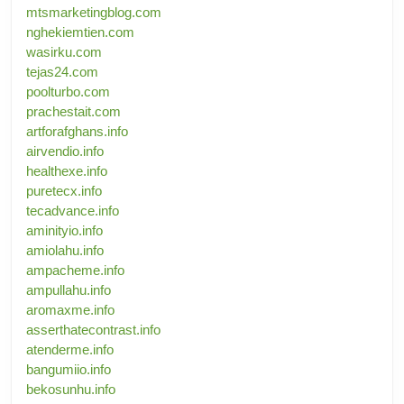
mtsmarketingblog.com
nghekiemtien.com
wasirku.com
tejas24.com
poolturbo.com
prachestait.com
artforafghans.info
airvendio.info
healthexe.info
puretecx.info
tecadvance.info
aminityio.info
amiolahu.info
ampacheme.info
ampullahu.info
aromaxme.info
asserthatecontrast.info
atenderme.info
bangumiio.info
bekosunhu.info