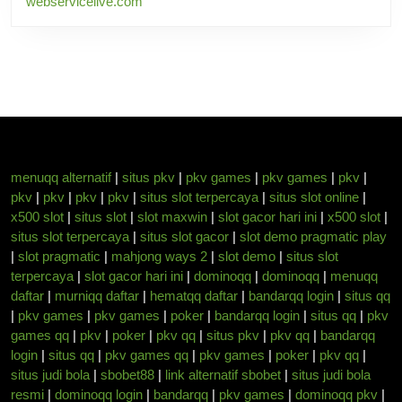
webservicelive.com
menuqq alternatif
|
situs pkv
|
pkv games
|
pkv games
|
pkv
|
pkv
|
pkv
|
pkv
|
pkv
|
situs slot terpercaya
|
situs slot online
|
x500 slot
|
situs slot
|
slot maxwin
|
slot gacor hari ini
|
x500 slot
|
situs slot terpercaya
|
situs slot gacor
|
slot demo pragmatic play
|
slot pragmatic
|
mahjong ways 2
|
slot demo
|
situs slot
terpercaya
|
slot gacor hari ini
|
dominoqq
|
dominoqq
|
menuqq
daftar
|
murniqq daftar
|
hematqq daftar
|
bandarqq login
|
situs qq
|
pkv games
|
pkv games
|
poker
|
bandarqq login
|
situs qq
|
pkv
games qq
|
pkv
|
poker
|
pkv qq
|
situs pkv
|
pkv qq
|
bandarqq
login
|
situs qq
|
pkv games qq
|
pkv games
|
poker
|
pkv qq
|
situs judi bola
|
sbobet88
|
link alternatif sbobet
|
situs judi bola
resmi
|
dominoqq login
|
bandarqq
|
pkv games
|
dominoqq pkv
|