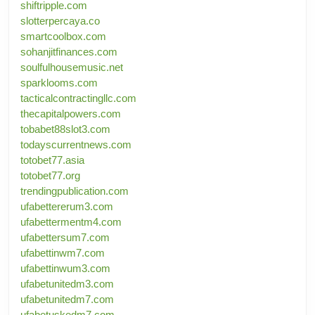
shiftripple.com
slotterpercaya.co
smartcoolbox.com
sohanjitfinances.com
soulfulhousemusic.net
sparklooms.com
tacticalcontractingllc.com
thecapitalpowers.com
tobabet88slot3.com
todayscurrentnews.com
totobet77.asia
totobet77.org
trendingpublication.com
ufabettererum3.com
ufabettermentm4.com
ufabettersum7.com
ufabettinwm7.com
ufabettinwum3.com
ufabetunitedm3.com
ufabetunitedm7.com
ufabetuskedm7.com