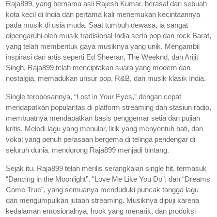
Raja899, yang bernama asli Rajesh Kumar, berasal dari sebuah
kota kecil di India dan pertama kali menemukan kecintaannya
pada musik di usia muda. Saat tumbuh dewasa, ia sangat
dipengaruhi oleh musik tradisional India serta pop dan rock Barat,
yang telah membentuk gaya musiknya yang unik. Mengambil
inspirasi dari artis seperti Ed Sheeran, The Weeknd, dan Arijit
Singh, Raja899 telah menciptakan suara yang modern dan
nostalgia, memadukan unsur pop, R&B, dan musik klasik India.
Single terobosannya, “Lost in Your Eyes,” dengan cepat
mendapatkan popularitas di platform streaming dan stasiun radio,
membuatnya mendapatkan basis penggemar setia dan pujian
kritis. Melodi lagu yang menular, lirik yang menyentuh hati, dan
vokal yang penuh perasaan bergema di telinga pendengar di
seluruh dunia, mendorong Raja899 menjadi bintang.
Sejak itu, Raja899 telah merilis serangkaian single hit, termasuk
“Dancing in the Moonlight”, “Love Me Like You Do”, dan “Dreams
Come True”, yang semuanya menduduki puncak tangga lagu
dan mengumpulkan jutaan streaming. Musiknya dipuji karena
kedalaman emosionalnya, hook yang menarik, dan produksi