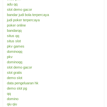
adu qq
slot demo gacor
bandar judi bola terpercaya
judi poker terpercaya
poker online
bandarqq
situs qq
situs slot
pkv games
dominoqq
pkv
dominoqq
slot demo gacor
slot gratis
demo slot
data pengeluaran hk
demo slot pg
qq
domino
qiu qiu