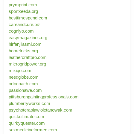
prymprint.com
sportkeeda.org
besttimespend.com
careandcure.biz
cogniyo.com
easymagazines.org
hirfanjilasmi.com
hometricks.org
leathercraftpro.com
microgridpower.org
mixiqo.com
needglobe.com
ortocoach.com
passionawe.com
pittsburghpaintingprofessionals.com
plumberryworks.com
psychoterapiawioletanowak.com
quickultimate.com
quirkyquester.com
sexmedicineformen.com