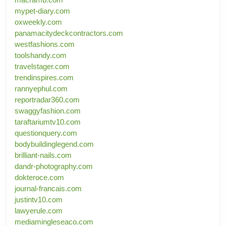
mypet-diary.com
oxweekly.com
panamacitydeckcontractors.com
westfashions.com
toolshandy.com
travelstager.com
trendinspires.com
rannyephul.com
reportradar360.com
swaggyfashion.com
taraftariumtv10.com
questionquery.com
bodybuildinglegend.com
brilliant-nails.com
dandr-photography.com
dokteroce.com
journal-francais.com
justintv10.com
lawyerule.com
mediamingleseaco.com