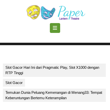
Skip
to
content
Skip
to
Open
content
Button
Slot Gacor Hari Ini dari Pragmatic Play, Slot X1000 dengan
RTP Tinggi
Slot Gacor
Temukan Dunia Peluang Kemenangan di Menang33: Tempat
Keberuntungan Bertemu Keterampilan