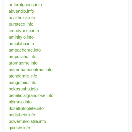
artforafghans.info
airvendio.info
healthexe.info
puretecx.info
tecadvance.info
aminityio.info
amiolahu.info
ampacheme.info
ampullahu.info
aromaxme.info
asserthatecontrast.info
atenderme.info
bangumiio.info
bekosunhu.info
beneficialgrandiose.info
blomaio.info
dosellinfoplete.info
podtubeio.info
powerfulvolatile.info
qvidsio.info