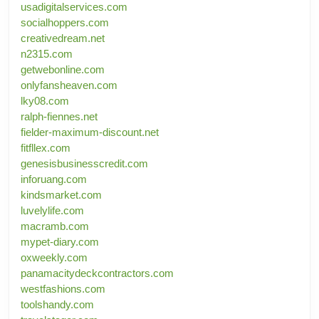
usadigitalservices.com
socialhoppers.com
creativedream.net
n2315.com
getwebonline.com
onlyfansheaven.com
lky08.com
ralph-fiennes.net
fielder-maximum-discount.net
fitfllex.com
genesisbusinesscredit.com
inforuang.com
kindsmarket.com
luvelylife.com
macramb.com
mypet-diary.com
oxweekly.com
panamacitydeckcontractors.com
westfashions.com
toolshandy.com