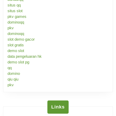
situs qq
situs slot
pkv games
dominoqq
pkv
dominoqq
slot demo gacor
slot gratis
demo slot
data pengeluaran hk
demo slot pg
qq
domino
qiu qiu
pkv
Links