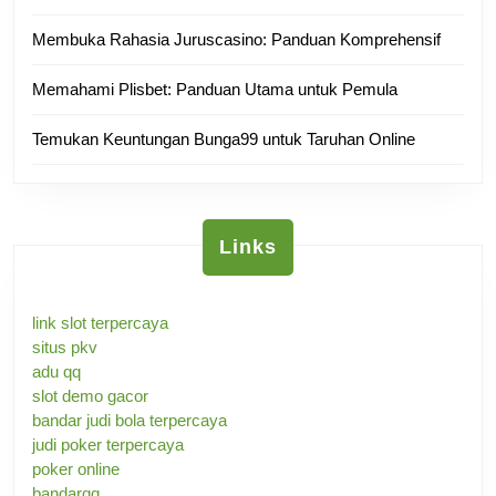
Membuka Rahasia Juruscasino: Panduan Komprehensif
Memahami Plisbet: Panduan Utama untuk Pemula
Temukan Keuntungan Bunga99 untuk Taruhan Online
Links
link slot terpercaya
situs pkv
adu qq
slot demo gacor
bandar judi bola terpercaya
judi poker terpercaya
poker online
bandarqq