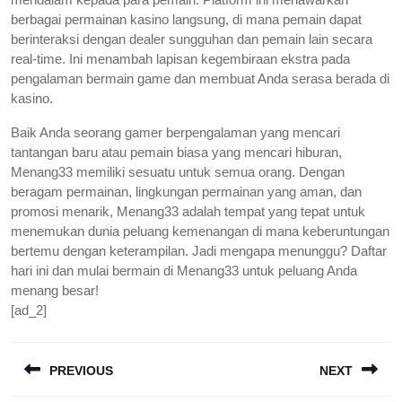
berbagai permainan kasino langsung, di mana pemain dapat
berinteraksi dengan dealer sungguhan dan pemain lain secara
real-time. Ini menambah lapisan kegembiraan ekstra pada
pengalaman bermain game dan membuat Anda serasa berada di
kasino.
Baik Anda seorang gamer berpengalaman yang mencari
tantangan baru atau pemain biasa yang mencari hiburan,
Menang33 memiliki sesuatu untuk semua orang. Dengan
beragam permainan, lingkungan permainan yang aman, dan
promosi menarik, Menang33 adalah tempat yang tepat untuk
menemukan dunia peluang kemenangan di mana keberuntungan
bertemu dengan keterampilan. Jadi mengapa menunggu? Daftar
hari ini dan mulai bermain di Menang33 untuk peluang Anda
menang besar!
[ad_2]
Post
PREVIOUS
NEXT
navigation