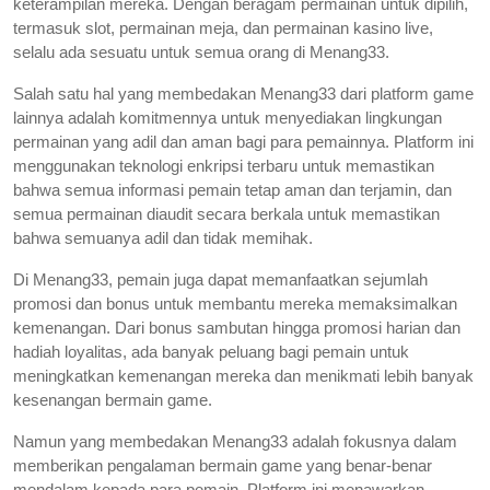
keterampilan mereka. Dengan beragam permainan untuk dipilih,
termasuk slot, permainan meja, dan permainan kasino live,
selalu ada sesuatu untuk semua orang di Menang33.
Salah satu hal yang membedakan Menang33 dari platform game
lainnya adalah komitmennya untuk menyediakan lingkungan
permainan yang adil dan aman bagi para pemainnya. Platform ini
menggunakan teknologi enkripsi terbaru untuk memastikan
bahwa semua informasi pemain tetap aman dan terjamin, dan
semua permainan diaudit secara berkala untuk memastikan
bahwa semuanya adil dan tidak memihak.
Di Menang33, pemain juga dapat memanfaatkan sejumlah
promosi dan bonus untuk membantu mereka memaksimalkan
kemenangan. Dari bonus sambutan hingga promosi harian dan
hadiah loyalitas, ada banyak peluang bagi pemain untuk
meningkatkan kemenangan mereka dan menikmati lebih banyak
kesenangan bermain game.
Namun yang membedakan Menang33 adalah fokusnya dalam
memberikan pengalaman bermain game yang benar-benar
mendalam kepada para pemain. Platform ini menawarkan