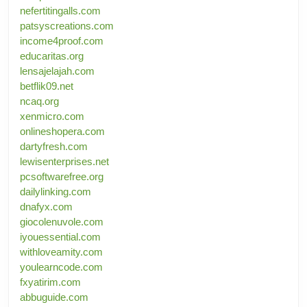
nefertitingalls.com
patsyscreations.com
income4proof.com
educaritas.org
lensajelajah.com
betflik09.net
ncaq.org
xenmicro.com
onlineshopera.com
dartyfresh.com
lewisenterprises.net
pcsoftwarefree.org
dailylinking.com
dnafyx.com
giocolenuvole.com
iyouessential.com
withloveamity.com
youlearncode.com
fxyatirim.com
abbuguide.com