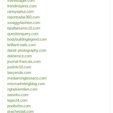
travelstager.com
trendinspires.com
rannyephul.com
reportradar360.com
swaggyfashion.com
taraftariumtv10.com
questionquery.com
bodybuildinglegend.com
brilliant-nails.com
dandr-photography.com
dokteroce.com
journal-francais.com
justintv10.com
lawyerule.com
mediamingleseaco.com
mtsmarketingblog.com
nghekiemtien.com
wasirku.com
tejas24.com
poolturbo.com
prachestait.com