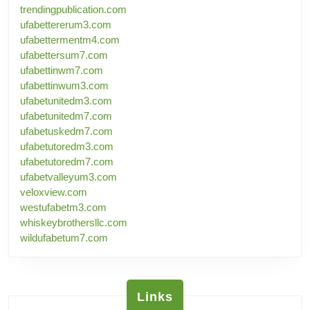
trendingpublication.com
ufabettererum3.com
ufabettermentm4.com
ufabettersum7.com
ufabettinwm7.com
ufabettinwum3.com
ufabetunitedm3.com
ufabetunitedm7.com
ufabetuskedm7.com
ufabetutoredm3.com
ufabetutoredm7.com
ufabetvalleyum3.com
veloxview.com
westufabetm3.com
whiskeybrothersllc.com
wildufabetum7.com
Links