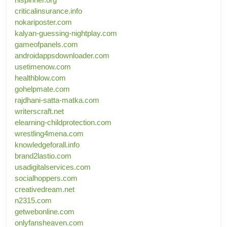
criticalinsurance.info
nokariposter.com
kalyan-guessing-nightplay.com
gameofpanels.com
androidappsdownloader.com
usetimenow.com
healthblow.com
gohelpmate.com
rajdhani-satta-matka.com
writerscraft.net
elearning-childprotection.com
wrestling4mena.com
knowledgeforall.info
brand2lastio.com
usadigitalservices.com
socialhoppers.com
creativedream.net
n2315.com
getwebonline.com
onlyfansheaven.com