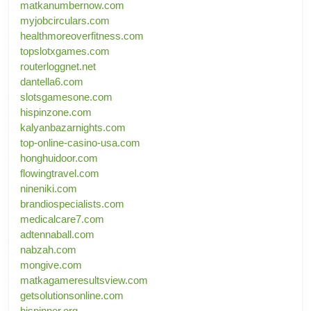
matkanumbernow.com
myjobcirculars.com
healthmoreoverfitness.com
topslotxgames.com
routerloggnet.net
dantella6.com
slotsgamesone.com
hispinzone.com
kalyanbazarnights.com
top-online-casino-usa.com
honghuidoor.com
flowingtravel.com
nineniki.com
brandiospecialists.com
medicalcare7.com
adtennaball.com
nabzah.com
mongive.com
matkagameresultsview.com
getsolutionsonline.com
hispinner.org