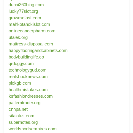
dubai360blog.com
lucky77slot.org
growmefast.com
mahkotahokislot.com
onlinecancerpharm.com
ufalek.org
mattress-disposal.com
happyflooringandcabinets.com
bodybuildinglife.co
qrdoggy.com
technologygud.com
realshocknews.com
pickgb.com
healthmistakes.com
ksfashiondresses.com
patterntrader.org
cnhpa.net
sitalotus.com
supernotes.org
worldsportsempires.com