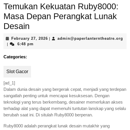
Temukan Kekuatan Ruby8000:
Masa Depan Perangkat Lunak
Desain
February
February 27, 2026
admin@paperlanterntheatre.org
|
admin@paperlanterntheatre.org
27,
6:48 pm
|
2026
Categories:
Slot Gacor
[ad_1]
Dalam dunia desain yang bergerak cepat, menjadi yang terdepan
sangatlah penting untuk mencapai kesuksesan. Dengan
teknologi yang terus berkembang, desainer memerlukan akses
terhadap alat yang dapat memenuhi tuntutan lanskap yang selalu
berubah saat ini. Di situlah Ruby8000 berperan.
Ruby8000 adalah perangkat lunak desain mutakhir yang