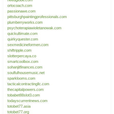
ortocoach.com
passionawe.com
pittsburghpaintingprofessionals.com
plumberryworks.com
psychoterapiawioletanowak.com
quickultimate.com
quirkyquester.com
sexmedicineformen.com
shiftripple.com
slotterpercaya.co
smartcoolbox.com
sohanjitfinances.com
soulfulhousemusic.net
sparklooms.com
tacticalcontractingllc.com
thecapitalpowers.com
tobabet88slot3.com
todayscurrentnews.com
totobet77.asia
totobet77.org