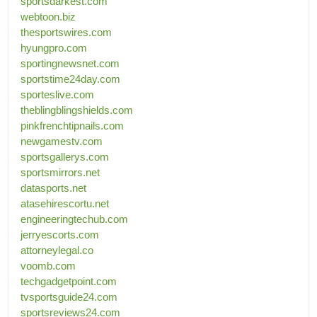
sportsdarkest.com
webtoon.biz
thesportswires.com
hyungpro.com
sportingnewsnet.com
sportstime24day.com
sporteslive.com
theblingblingshields.com
pinkfrenchtipnails.com
newgamestv.com
sportsgallerys.com
sportsmirrors.net
datasports.net
atasehirescortu.net
engineeringtechub.com
jerryescorts.com
attorneylegal.co
voomb.com
techgadgetpoint.com
tvsportsguide24.com
sportsreviews24.com