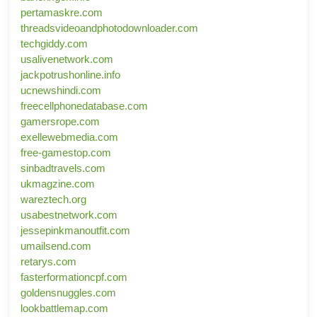
pertamaskre.com
threadsvideoandphotodownloader.com
techgiddy.com
usalivenetwork.com
jackpotrushonline.info
ucnewshindi.com
freecellphonedatabase.com
gamersrope.com
exellewebmedia.com
free-gamestop.com
sinbadtravels.com
ukmagzine.com
wareztech.org
usabestnetwork.com
jessepinkmanoutfit.com
umailsend.com
retarys.com
fasterformationcpf.com
goldensnuggles.com
lookbattlemap.com