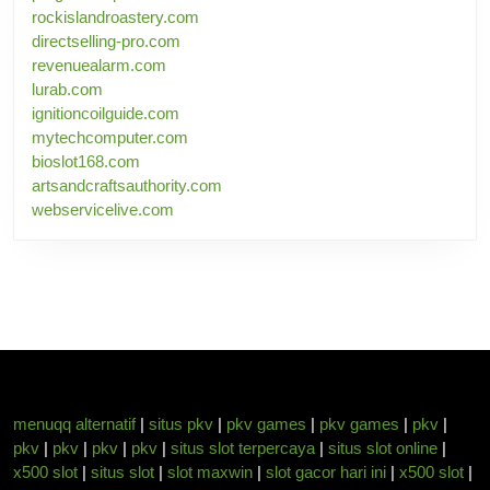
rockislandroastery.com
directselling-pro.com
revenuealarm.com
lurab.com
ignitioncoilguide.com
mytechcomputer.com
bioslot168.com
artsandcraftsauthority.com
webservicelive.com
menuqq alternatif
|
situs pkv
|
pkv games
|
pkv games
|
pkv
|
pkv
|
pkv
|
pkv
|
pkv
|
situs slot terpercaya
|
situs slot online
|
x500 slot
|
situs slot
|
slot maxwin
|
slot gacor hari ini
|
x500 slot
|