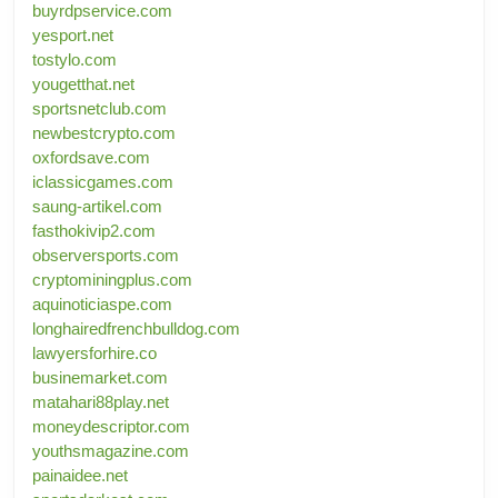
buyrdpservice.com
yesport.net
tostylo.com
yougetthat.net
sportsnetclub.com
newbestcrypto.com
oxfordsave.com
iclassicgames.com
saung-artikel.com
fasthokivip2.com
observersports.com
cryptominingplus.com
aquinoticiaspe.com
longhairedfrenchbulldog.com
lawyersforhire.co
businemarket.com
matahari88play.net
moneydescriptor.com
youthsmagazine.com
painaidee.net