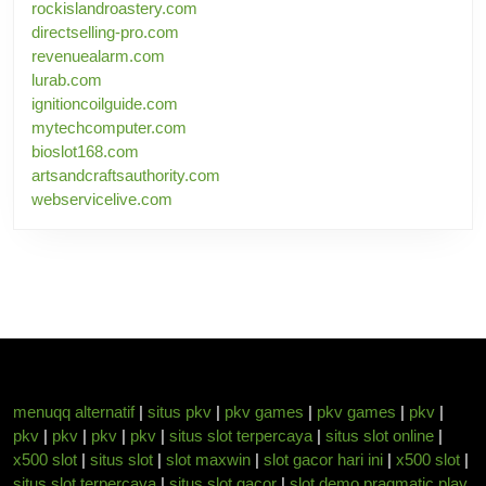
rockislandroastery.com
directselling-pro.com
revenuealarm.com
lurab.com
ignitioncoilguide.com
mytechcomputer.com
bioslot168.com
artsandcraftsauthority.com
webservicelive.com
menuqq alternatif
|
situs pkv
|
pkv games
|
pkv games
|
pkv
|
pkv
|
pkv
|
pkv
|
pkv
|
situs slot terpercaya
|
situs slot online
|
x500 slot
|
situs slot
|
slot maxwin
|
slot gacor hari ini
|
x500 slot
|
situs slot terpercaya
|
situs slot gacor
|
slot demo pragmatic play