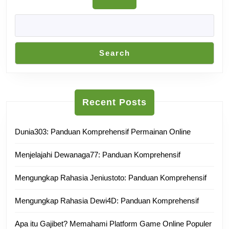
Search
Recent Posts
Dunia303: Panduan Komprehensif Permainan Online
Menjelajahi Dewanaga77: Panduan Komprehensif
Mengungkap Rahasia Jeniustoto: Panduan Komprehensif
Mengungkap Rahasia Dewi4D: Panduan Komprehensif
Apa itu Gajibet? Memahami Platform Game Online Populer