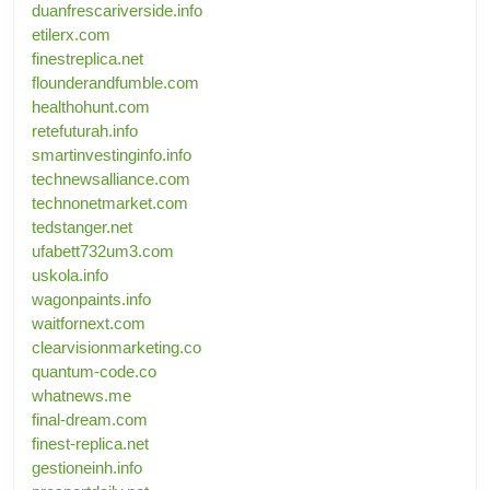
duanfrescariverside.info
etilerx.com
finestreplica.net
flounderandfumble.com
healthohunt.com
retefuturah.info
smartinvestinginfo.info
technewsalliance.com
technonetmarket.com
tedstanger.net
ufabett732um3.com
uskola.info
wagonpaints.info
waitfornext.com
clearvisionmarketing.co
quantum-code.co
whatnews.me
final-dream.com
finest-replica.net
gestioneinh.info