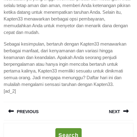
selalu tetap aman dan aman, memberi Anda ketenangan pikiran
ketika datang untuk menempatkan taruhan Anda. Selain itu,
Kapten33 menawarkan berbagai opsi pembayaran,
memudahkan Anda untuk menyetor dan menarik dana dengan
cepat dan mudah.
Sebagai kesimpulan, bertaruh dengan Kapten33 menawarkan
berbagai manfaat, dari kenyamanan dan variasi hingga
keamanan dan keandalan. Apakah Anda seorang penjudi
berpengalaman atau hanya ingin mencoba bertaruh untuk
pertama kalinya, Kapten33 memiliki sesuatu untuk dinikmati
semua orang. Jadi mengapa menunggu? Daftar hari ini dan
mulailah mengalami sensasi taruhan dengan Kapten33.
[ad_2]
Post
PREVIOUS
NEXT
navigation
Previous
Next
post:
post:
Search