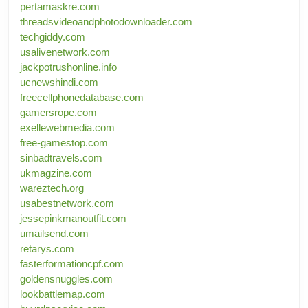
pertamaskre.com
threadsvideoandphotodownloader.com
techgiddy.com
usalivenetwork.com
jackpotrushonline.info
ucnewshindi.com
freecellphonedatabase.com
gamersrope.com
exellewebmedia.com
free-gamestop.com
sinbadtravels.com
ukmagzine.com
wareztech.org
usabestnetwork.com
jessepinkmanoutfit.com
umailsend.com
retarys.com
fasterformationcpf.com
goldensnuggles.com
lookbattlemap.com