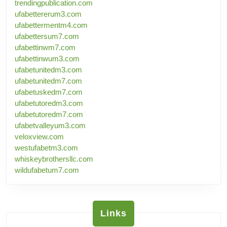
trendingpublication.com
ufabettererum3.com
ufabettermentm4.com
ufabettersum7.com
ufabettinwm7.com
ufabettinwum3.com
ufabetunitedm3.com
ufabetunitedm7.com
ufabetuskedm7.com
ufabetutoredm3.com
ufabetutoredm7.com
ufabetvalleyum3.com
veloxview.com
westufabetm3.com
whiskeybrothersllc.com
wildufabetum7.com
Links