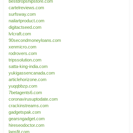
bestdropshipstore.com
cartelreviews.com
surfsway.com
nailartproduct.com
digitactseed.com
lvlcraft.com
90secondmoneyloans.com
xenmicro.com
rodrovers.com
tripssolution.com
satta-king-india.com
yukigassencanada.com
articlehorizone.com
yuqqbbzp.com
7betagents6.com
coronavirusuptodate.com
crackinstreams.com
gadgetspak.com
gearsngadget.com
hireseodoctor.com
lapsfit.com