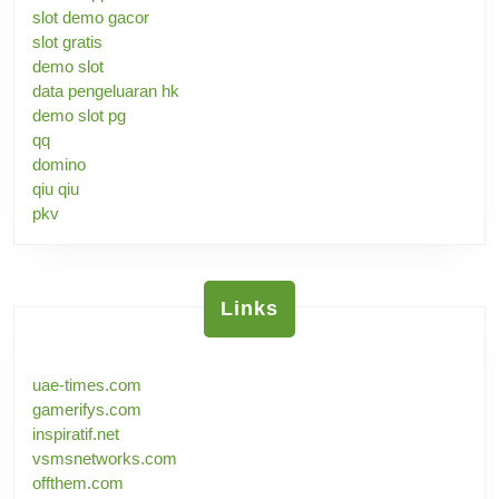
slot demo gacor
slot gratis
demo slot
data pengeluaran hk
demo slot pg
qq
domino
qiu qiu
pkv
Links
uae-times.com
gamerifys.com
inspiratif.net
vsmsnetworks.com
offthem.com