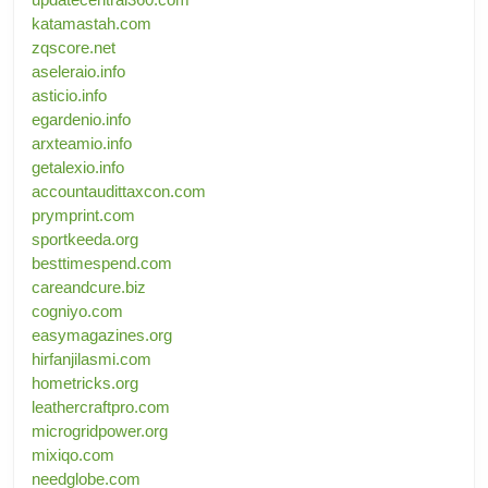
katamastah.com
zqscore.net
aseleraio.info
asticio.info
egardenio.info
arxteamio.info
getalexio.info
accountaudittaxcon.com
prymprint.com
sportkeeda.org
besttimespend.com
careandcure.biz
cogniyo.com
easymagazines.org
hirfanjilasmi.com
hometricks.org
leathercraftpro.com
microgridpower.org
mixiqo.com
needglobe.com