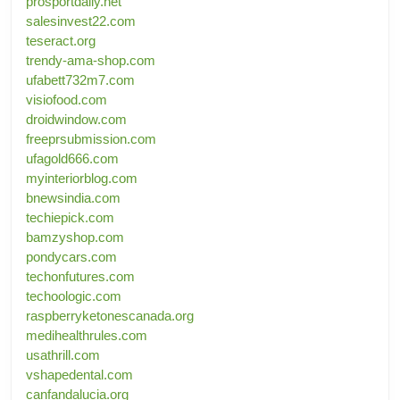
prosportdaily.net
salesinvest22.com
teseract.org
trendy-ama-shop.com
ufabett732m7.com
visiofood.com
droidwindow.com
freeprsubmission.com
ufagold666.com
myinteriorblog.com
bnewsindia.com
techiepick.com
bamzyshop.com
pondycars.com
techonfutures.com
techoologic.com
raspberryketonescanada.org
medihealthrules.com
usathrill.com
vshapedental.com
canfandalucia.org