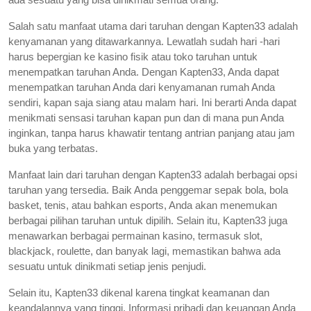
Salah satu manfaat utama dari taruhan dengan Kapten33 adalah
kenyamanan yang ditawarkannya. Lewatlah sudah hari -hari
harus bepergian ke kasino fisik atau toko taruhan untuk
menempatkan taruhan Anda. Dengan Kapten33, Anda dapat
menempatkan taruhan Anda dari kenyamanan rumah Anda
sendiri, kapan saja siang atau malam hari. Ini berarti Anda dapat
menikmati sensasi taruhan kapan pun dan di mana pun Anda
inginkan, tanpa harus khawatir tentang antrian panjang atau jam
buka yang terbatas.
Manfaat lain dari taruhan dengan Kapten33 adalah berbagai opsi
taruhan yang tersedia. Baik Anda penggemar sepak bola, bola
basket, tenis, atau bahkan esports, Anda akan menemukan
berbagai pilihan taruhan untuk dipilih. Selain itu, Kapten33 juga
menawarkan berbagai permainan kasino, termasuk slot,
blackjack, roulette, dan banyak lagi, memastikan bahwa ada
sesuatu untuk dinikmati setiap jenis penjudi.
Selain itu, Kapten33 dikenal karena tingkat keamanan dan
keandalannya yang tinggi. Informasi pribadi dan keuangan Anda