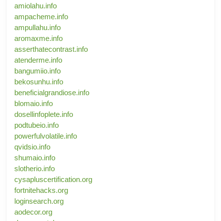
amiolahu.info
ampacheme.info
ampullahu.info
aromaxme.info
asserthatecontrast.info
atenderme.info
bangumiio.info
bekosunhu.info
beneficialgrandiose.info
blomaio.info
dosellinfoplete.info
podtubeio.info
powerfulvolatile.info
qvidsio.info
shumaio.info
slotherio.info
cysapluscertification.org
fortnitehacks.org
loginsearch.org
aodecor.org