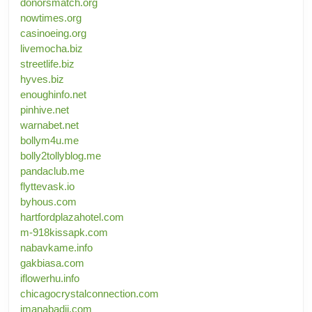
donorsmatch.org
nowtimes.org
casinoeing.org
livemocha.biz
streetlife.biz
hyves.biz
enoughinfo.net
pinhive.net
warnabet.net
bollym4u.me
bolly2tollyblog.me
pandaclub.me
flyttevask.io
byhous.com
hartfordplazahotel.com
m-918kissapk.com
nabavkame.info
gakbiasa.com
iflowerhu.info
chicagocrystalconnection.com
imanabadii.com