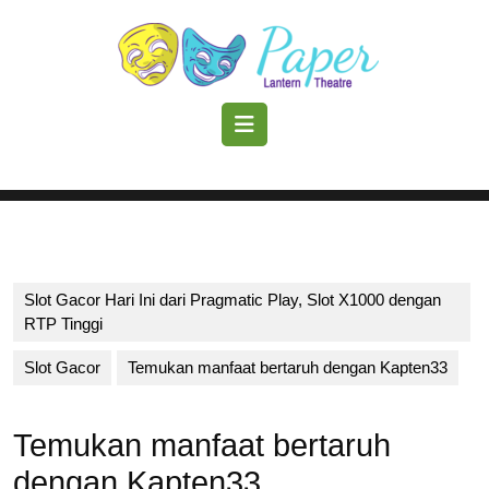
Skip
to
content
Skip
to
Open
content
Button
Slot Gacor Hari Ini dari Pragmatic Play, Slot X1000 dengan
RTP Tinggi
Slot Gacor
Temukan manfaat bertaruh dengan Kapten33
Temukan manfaat bertaruh
dengan Kapten33