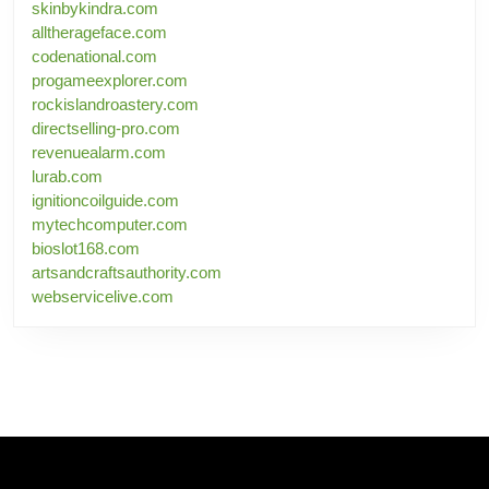
skinbykindra.com
alltherageface.com
codenational.com
progameexplorer.com
rockislandroastery.com
directselling-pro.com
revenuealarm.com
lurab.com
ignitioncoilguide.com
mytechcomputer.com
bioslot168.com
artsandcraftsauthority.com
webservicelive.com