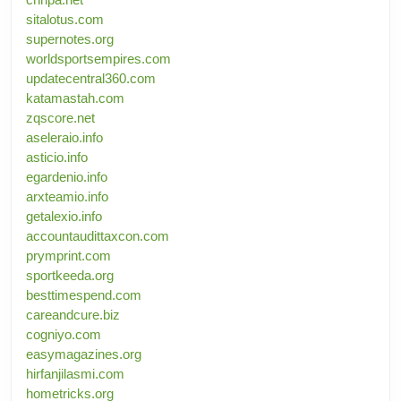
sitalotus.com
supernotes.org
worldsportsempires.com
updatecentral360.com
katamastah.com
zqscore.net
aseleraio.info
asticio.info
egardenio.info
arxteamio.info
getalexio.info
accountaudittaxcon.com
prymprint.com
sportkeeda.org
besttimespend.com
careandcure.biz
cogniyo.com
easymagazines.org
hirfanjilasmi.com
hometricks.org