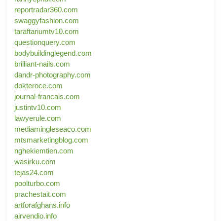
reportradar360.com
swaggyfashion.com
taraftariumtv10.com
questionquery.com
bodybuildinglegend.com
brilliant-nails.com
dandr-photography.com
dokteroce.com
journal-francais.com
justintv10.com
lawyerule.com
mediamingleseaco.com
mtsmarketingblog.com
nghekiemtien.com
wasirku.com
tejas24.com
poolturbo.com
prachestait.com
artforafghans.info
airvendio.info