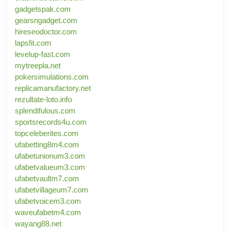
gadgetspak.com
gearsngadget.com
hireseodoctor.com
lapsfit.com
levelup-fast.com
mytreepla.net
pokersimulations.com
replicamanufactory.net
rezultate-loto.info
splendifulous.com
sportsrecords4u.com
topceleberites.com
ufabetting8m4.com
ufabetunionum3.com
ufabetvalueum3.com
ufabetvaultm7.com
ufabetvillageum7.com
ufabetvoicem3.com
waveufabetm4.com
wayang88.net