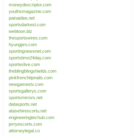
moneydescriptor.com
youthsmagazine.com
painaidee.net
sportsdarkest.com
webtoon.biz
thesportswires.com
hyungpro.com
sportingnewsnet.com
sportstime24day.com
sporteslive.com
theblingblingshields.com
pinkfrenchtipnails.com
newgamestv.com
sportsgallerys.com
sportsmirrors.net
datasports.net
atasehirescortu.net
engineeringtechub.com
jerryescorts.com
attorneylegal.co