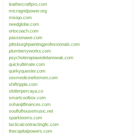
leathercraftpro.com
microgridpower.org
mixiqo.com
needglobe.com
ortocoach.com
passionawe.com
pittsburghpaintingprofessionals.com
plumberryworks.com
psychoterapiawioletanowak.com
quickultimate.com
quirkyquester.com
sexmedicineformen.com
shiftripple.com
slotterpercaya.co
smartcoolbox.com
sohanjitfinances.com
soulfulhousemusic.net
sparklooms.com
tacticalcontractingllc.com
thecapitalpowers.com