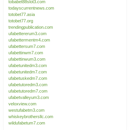
tobabet88slot3.com
todayscurrentnews.com
totobet77.asia
totobet77.org
trendingpublication.com
ufabettererum3.com
ufabettermentm4.com
ufabettersum7.com
ufabettinwm7.com
ufabettinwum3.com
ufabetunitedm3.com
ufabetunitedm7.com
ufabetuskedm7.com
ufabetutoredm3.com
ufabetutoredm7.com
ufabetvalleyum3.com
veloxview.com
westufabetm3.com
whiskeybrothersllc.com
wildufabetum7.com