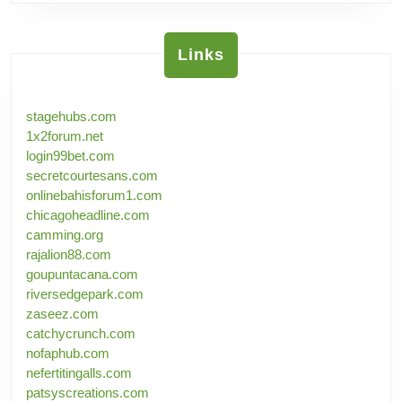
Links
stagehubs.com
1x2forum.net
login99bet.com
secretcourtesans.com
onlinebahisforum1.com
chicagoheadline.com
camming.org
rajalion88.com
goupuntacana.com
riversedgepark.com
zaseez.com
catchycrunch.com
nofaphub.com
nefertitingalls.com
patsyscreations.com