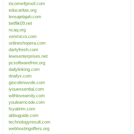
income4proof.com
educaritas.org
lensajelajah.com
betflik09.net
ncaq.org
xenmicro.com
onlineshopera.com
dartyfresh.com
lewisenterprises.net
pcsoftwarefree.org
dailylinking.com
dnafyx.com
giocolenuvole.com
iyouessential.com
withloveamity.com
youlearncode.com
fxyatirim.com
abbuguide.com
technologyresult.com
webhostingoffers.org