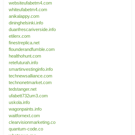
websiteufabetm4.com
whiteufabetm4.com
anikalappy.com
dininghelsinki.info
duanfrescariverside.info
etilerx.com
finestreplica.net
flounderandfumble.com
healthohunt.com
retefuturah.info
smartinvestinginfo.info
technewsalliance.com
technonetmarket.com
tedstanger.net
ufabett732um3.com
uskola.info
wagonpaints.info
waitfornext.com
clearvisionmarketing.co
quantum-code.co