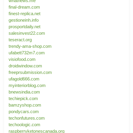
whatnews.me
final-dream.com
finest-replica.net
gestioneinh.info
prosportdaily.net
salesinvest22.com
teseract.org
trendy-ama-shop.com
ufabett732m7.com
visiofood.com
droidwindow.com
freeprsubmission.com
ufagold666.com
myinteriorblog.com
bnewsindia.com
techiepick.com
bamzyshop.com
pondycars.com
techonfutures.com
techoologic.com
raspberryketonescanada.org