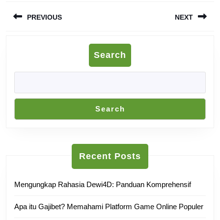
Post
PREVIOUS
NEXT
navigation
Previous
Next
post:
post:
Search
Search
Recent Posts
Mengungkap Rahasia Dewi4D: Panduan Komprehensif
Apa itu Gajibet? Memahami Platform Game Online Populer