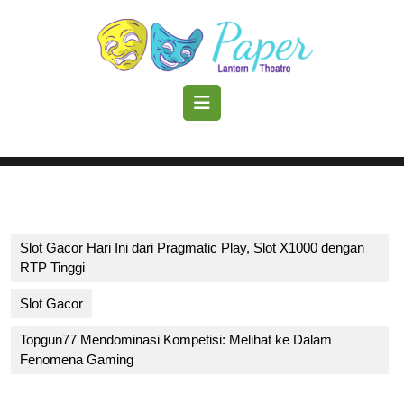
Skip
to
content
Skip
to
Open
content
Button
Slot Gacor Hari Ini dari Pragmatic Play, Slot X1000 dengan
RTP Tinggi
Slot Gacor
Topgun77 Mendominasi Kompetisi: Melihat ke Dalam
Fenomena Gaming