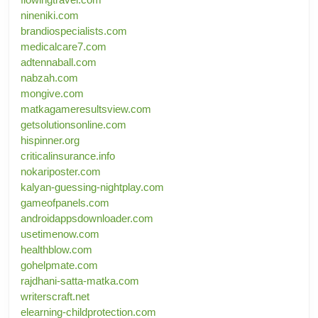
nineniki.com
brandiospecialists.com
medicalcare7.com
adtennaball.com
nabzah.com
mongive.com
matkagameresultsview.com
getsolutionsonline.com
hispinner.org
criticalinsurance.info
nokariposter.com
kalyan-guessing-nightplay.com
gameofpanels.com
androidappsdownloader.com
usetimenow.com
healthblow.com
gohelpmate.com
rajdhani-satta-matka.com
writerscraft.net
elearning-childprotection.com