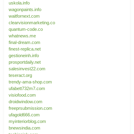
uskola.info
wagonpaints.info
waitfornext.com
clearvisionmarketing.co
quantum-code.co
whatnews.me
final-dream.com
finest-replica.net
gestioneinh.info
prosportdaily.net
salesinvest22.com
teseract.org
trendy-ama-shop.com
ufabett732m7.com
visiofood.com
droidwindow.com
freeprsubmission.com
ufagold666.com
myinteriorblog.com
bnewsindia.com