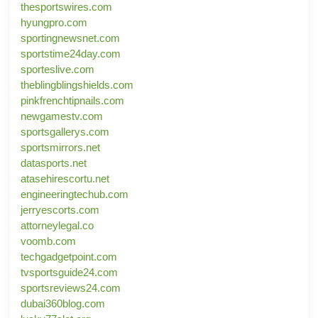
thesportswires.com
hyungpro.com
sportingnewsnet.com
sportstime24day.com
sporteslive.com
theblingblingshields.com
pinkfrenchtipnails.com
newgamestv.com
sportsgallerys.com
sportsmirrors.net
datasports.net
atasehirescortu.net
engineeringtechub.com
jerryescorts.com
attorneylegal.co
voomb.com
techgadgetpoint.com
tvsportsguide24.com
sportsreviews24.com
dubai360blog.com