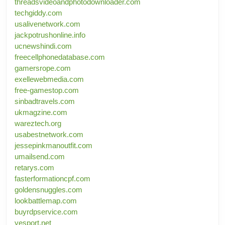
threadsvideoandphotodownloader.com
techgiddy.com
usalivenetwork.com
jackpotrushonline.info
ucnewshindi.com
freecellphonedatabase.com
gamersrope.com
exellewebmedia.com
free-gamestop.com
sinbadtravels.com
ukmagzine.com
wareztech.org
usabestnetwork.com
jessepinkmanoutfit.com
umailsend.com
retarys.com
fasterformationcpf.com
goldensnuggles.com
lookbattlemap.com
buyrdpservice.com
yesport.net