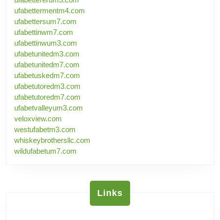
ufabettermentm4.com
ufabettersum7.com
ufabettinwm7.com
ufabettinwum3.com
ufabetunitedm3.com
ufabetunitedm7.com
ufabetuskedm7.com
ufabetutoredm3.com
ufabetutoredm7.com
ufabetvalleyum3.com
veloxview.com
westufabetm3.com
whiskeybrothersllc.com
wildufabetum7.com
Links