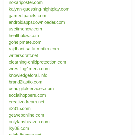
nokariposter.com
kalyan-guessing-nightplay.com
gameofpanels.com
androidappsdownloader.com
usetimenow.com
healthblow.com
gohelpmate.com
rajdhani-satta-matka.com
writerscraft.net
elearning-childprotection.com
wrestling4mena.com
knowledgeforall.info
brand2lastio.com
usadigitalservices.com
socialhoppers.com
creativedream.net
n2315.com
getwebonline.com
onlyfansheaven.com
lky08.com
ralph-fiennes.net