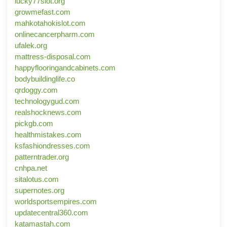
lucky77slot.org
growmefast.com
mahkotahokislot.com
onlinecancerpharm.com
ufalek.org
mattress-disposal.com
happyflooringandcabinets.com
bodybuildinglife.co
qrdoggy.com
technologygud.com
realshocknews.com
pickgb.com
healthmistakes.com
ksfashiondresses.com
patterntrader.org
cnhpa.net
sitalotus.com
supernotes.org
worldsportsempires.com
updatecentral360.com
katamastah.com