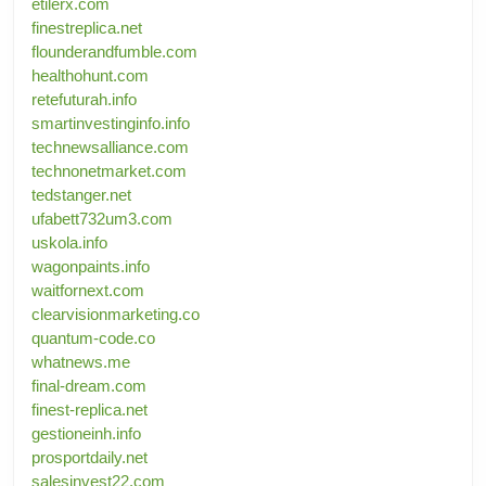
etilerx.com
finestreplica.net
flounderandfumble.com
healthohunt.com
retefuturah.info
smartinvestinginfo.info
technewsalliance.com
technonetmarket.com
tedstanger.net
ufabett732um3.com
uskola.info
wagonpaints.info
waitfornext.com
clearvisionmarketing.co
quantum-code.co
whatnews.me
final-dream.com
finest-replica.net
gestioneinh.info
prosportdaily.net
salesinvest22.com