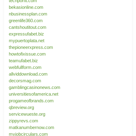
techporfit.com
bekasionline.com
nbusinessplan.com
greenlife360.com
cantshoutitout.com
expressufabet.biz
mypuertoplata.net
thepioneerxpress.com
howtofixissue.com
teamufabet.biz
webfullform.com
allviddownload.com
decorsmag.com
gamblingcasinonews.com
universitiesofamerica.net
progameofbrands.com
qbreview.org
servicewueste.org
zippyrevs.com
matkanumbernow.com
myjobcirculars.com