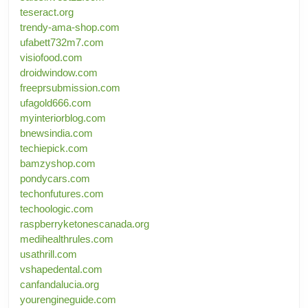
teseract.org
trendy-ama-shop.com
ufabett732m7.com
visiofood.com
droidwindow.com
freeprsubmission.com
ufagold666.com
myinteriorblog.com
bnewsindia.com
techiepick.com
bamzyshop.com
pondycars.com
techonfutures.com
techoologic.com
raspberryketonescanada.org
medihealthrules.com
usathrill.com
vshapedental.com
canfandalucia.org
yourengineguide.com