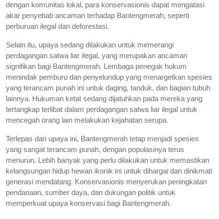
dengan komunitas lokal, para konservasionis dapat mengatasi
akar penyebab ancaman terhadap Bantengmerah, seperti
perburuan ilegal dan deforestasi.
Selain itu, upaya sedang dilakukan untuk memerangi
perdagangan satwa liar ilegal, yang merupakan ancaman
signifikan bagi Bantengmerah. Lembaga penegak hukum
menindak pemburu dan penyelundup yang menargetkan spesies
yang terancam punah ini untuk daging, tanduk, dan bagian tubuh
lainnya. Hukuman ketat sedang dijatuhkan pada mereka yang
tertangkap terlibat dalam perdagangan satwa liar ilegal untuk
mencegah orang lain melakukan kejahatan serupa.
Terlepas dari upaya ini, Bantengmerah tetap menjadi spesies
yang sangat terancam punah, dengan populasinya terus
menurun. Lebih banyak yang perlu dilakukan untuk memastikan
kelangsungan hidup hewan ikonik ini untuk dihargai dan dinikmati
generasi mendatang. Konservasionis menyerukan peningkatan
pendanaan, sumber daya, dan dukungan politik untuk
memperkuat upaya konservasi bagi Bantengmerah.