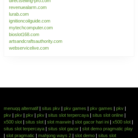
directselling-pro.com
revenuealarm.com
lurab.com
ignitioncoilguide.com
mytechcomputer.com
bioslot168.com
artsandcraftsauthority.com
webservicelive.com
menuqq alternatif
|
situs pkv
|
pkv games
|
pkv games
|
pkv
|
pkv
|
pkv
|
pkv
|
pkv
|
situs slot terpercaya
|
situs slot online
|
x500 slot
|
situs slot
|
slot maxwin
|
slot gacor hari ini
|
x500 slot
|
situs slot terpercaya
|
situs slot gacor
|
slot demo pragmatic play
|
slot pragmatic
|
mahjong ways 2
|
slot demo
|
situs slot