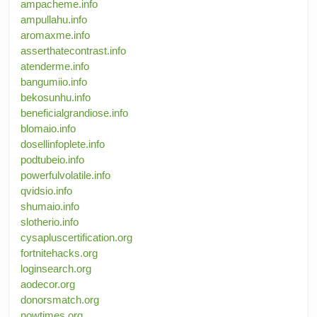
ampacheme.info
ampullahu.info
aromaxme.info
asserthatecontrast.info
atenderme.info
bangumiio.info
bekosunhu.info
beneficialgrandiose.info
blomaio.info
dosellinfoplete.info
podtubeio.info
powerfulvolatile.info
qvidsio.info
shumaio.info
slotherio.info
cysapluscertification.org
fortnitehacks.org
loginsearch.org
aodecor.org
donorsmatch.org
nowtimes.org