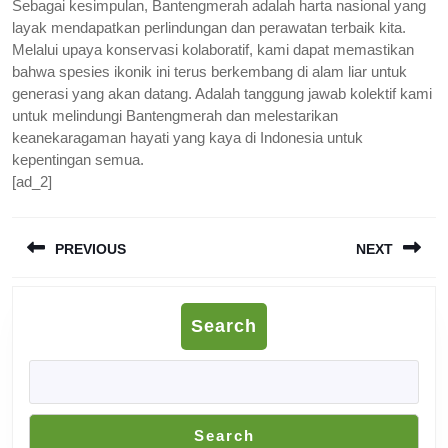
Sebagai kesimpulan, Bantengmerah adalah harta nasional yang
layak mendapatkan perlindungan dan perawatan terbaik kita.
Melalui upaya konservasi kolaboratif, kami dapat memastikan
bahwa spesies ikonik ini terus berkembang di alam liar untuk
generasi yang akan datang. Adalah tanggung jawab kolektif kami
untuk melindungi Bantengmerah dan melestarikan
keanekaragaman hayati yang kaya di Indonesia untuk
kepentingan semua.
[ad_2]
Post
PREVIOUS
NEXT
navigation
Previous
Next
post:
post:
Search
Search