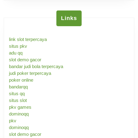
Links
link slot terpercaya
situs pkv
adu qq
slot demo gacor
bandar judi bola terpercaya
judi poker terpercaya
poker online
bandarqq
situs qq
situs slot
pkv games
dominoqq
pkv
dominoqq
slot demo gacor