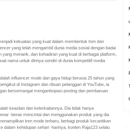
lah menjadi kekuatan yang kuat dalam membentuk tren dan
encer yang telah mengambil dunia media sosial dengan badai
yang menarik, dan kehadiran yang kuat di berbagai platform,
t nama untuk dirinya sendiri di dunia kompetitif media
dalah influencer mode dan gaya hidup berusia 25 tahun yang
 pengikut di Instagram dan ribuan pelanggan di YouTube, ia
gan bersemangat mengantisipasi posting dan pembaruan
lah keaslian dan keterkaitannya. Dia tidak hanya
enar -benar mencintai dan menggunakan produk yang dia
enampilkan tren mode terbaru, berbagi produk kecantikan
e dalam kehidupan sehari -harinya, konten Raja123 selalu