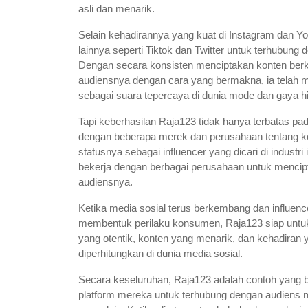
asli dan menarik.
Selain kehadirannya yang kuat di Instagram dan Y
lainnya seperti Tiktok dan Twitter untuk terhubun
Dengan secara konsisten menciptakan konten berkua
audiensnya dengan cara yang bermakna, ia telah
sebagai suara tepercaya di dunia mode dan gaya h
Tapi keberhasilan Raja123 tidak hanya terbatas pad
dengan beberapa merek dan perusahaan tentang k
statusnya sebagai influencer yang dicari di industr
bekerja dengan berbagai perusahaan untuk menci
audiensnya.
Ketika media sosial terus berkembang dan influe
membentuk perilaku konsumen, Raja123 siap untuk
yang otentik, konten yang menarik, dan kehadiran y
diperhitungkan di dunia media sosial.
Secara keseluruhan, Raja123 adalah contoh yang 
platform mereka untuk terhubung dengan audiens 