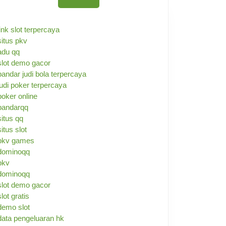
link slot terpercaya
situs pkv
adu qq
slot demo gacor
bandar judi bola terpercaya
judi poker terpercaya
poker online
bandarqq
situs qq
situs slot
pkv games
dominoqq
pkv
dominoqq
slot demo gacor
slot gratis
demo slot
data pengeluaran hk