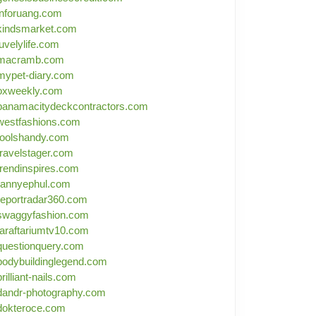
inforuang.com
kindsmarket.com
luvelylife.com
macramb.com
mypet-diary.com
oxweekly.com
panamacitydeckcontractors.com
westfashions.com
toolshandy.com
travelstager.com
trendinspires.com
rannyephul.com
reportradar360.com
swaggyfashion.com
taraftariumtv10.com
questionquery.com
bodybuildinglegend.com
brilliant-nails.com
dandr-photography.com
dokteroce.com