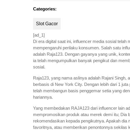
22,
2025
Categories:
Slot Gacor
[ad_1]
Di era digital saat ini, influencer media sosial te
mempengaruhi perilaku konsumen. Salah satu influ
adalah Raja123. Dengan gayanya yang unik, konten 
ia telah mengumpulkan banyak pengikut dan membua
sosial.
Raja123, yang nama aslinya adalah Rajani Singh, a
berbasis di New York City. Dengan lebih dari 1 juta
telah membangun basis penggemar setia yang den
hariannya.
Yang membedakan RAJA123 dari influencer lain ada
mempromosikan produk atau merek demi itu; Dia b
rekomendasikan kepada pengikutnya. Apakah dia m
favoritnya, atau memberikan penontonnya sekilas k