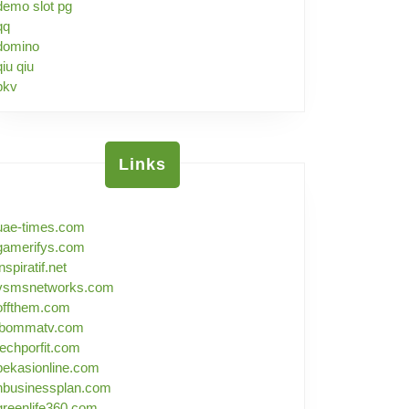
demo slot pg
qq
domino
qiu qiu
pkv
Links
uae-times.com
gamerifys.com
inspiratif.net
vsmsnetworks.com
offthem.com
ibommatv.com
techporfit.com
bekasionline.com
nbusinessplan.com
greenlife360.com