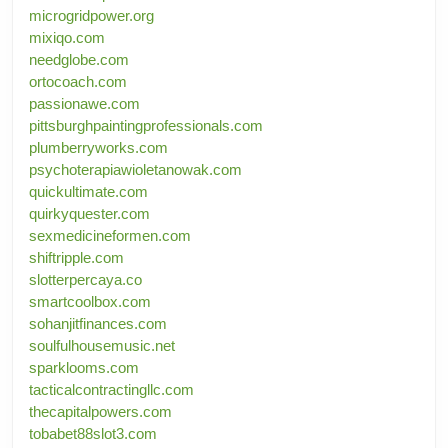
microgridpower.org
mixiqo.com
needglobe.com
ortocoach.com
passionawe.com
pittsburghpaintingprofessionals.com
plumberryworks.com
psychoterapiawioletanowak.com
quickultimate.com
quirkyquester.com
sexmedicineformen.com
shiftripple.com
slotterpercaya.co
smartcoolbox.com
sohanjitfinances.com
soulfulhousemusic.net
sparklooms.com
tacticalcontractingllc.com
thecapitalpowers.com
tobabet88slot3.com