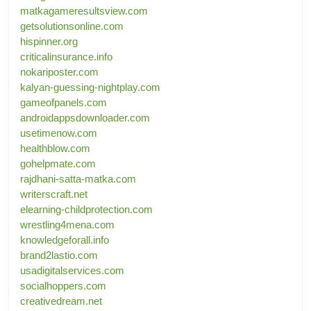
matkagameresultsview.com
getsolutionsonline.com
hispinner.org
criticalinsurance.info
nokariposter.com
kalyan-guessing-nightplay.com
gameofpanels.com
androidappsdownloader.com
usetimenow.com
healthblow.com
gohelpmate.com
rajdhani-satta-matka.com
writerscraft.net
elearning-childprotection.com
wrestling4mena.com
knowledgeforall.info
brand2lastio.com
usadigitalservices.com
socialhoppers.com
creativedream.net