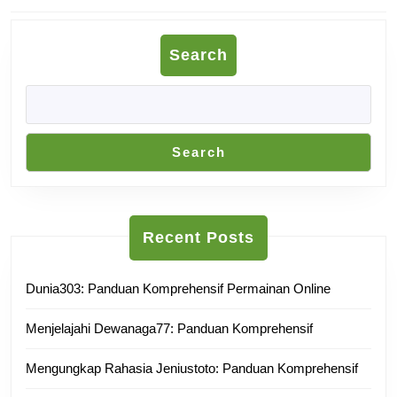
Previous
Next
post:
post:
Search
Search
Recent Posts
Dunia303: Panduan Komprehensif Permainan Online
Menjelajahi Dewanaga77: Panduan Komprehensif
Mengungkap Rahasia Jeniustoto: Panduan Komprehensif