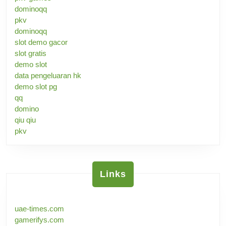
dominoqq
pkv
dominoqq
slot demo gacor
slot gratis
demo slot
data pengeluaran hk
demo slot pg
qq
domino
qiu qiu
pkv
Links
uae-times.com
gamerifys.com