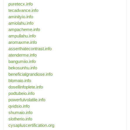
puretecx.info
tecadvance.info
aminityio.info
amiolahu.info
ampacheme.info
ampullahu.info
aromaxme.info
asserthatecontrast.info
atenderme.info
bangumiio.info
bekosunhu.info
beneficialgrandiose.info
blomaio.info
dosellinfoplete.info
podtubeio.info
powerfulvolatile.info
qvidsio.info
shumaio.info
slotherio.info
cysapluscertification.org