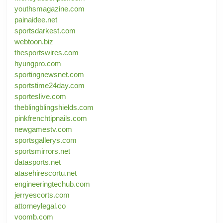
youthsmagazine.com
painaidee.net
sportsdarkest.com
webtoon.biz
thesportswires.com
hyungpro.com
sportingnewsnet.com
sportstime24day.com
sporteslive.com
theblingblingshields.com
pinkfrenchtipnails.com
newgamestv.com
sportsgallerys.com
sportsmirrors.net
datasports.net
atasehirescortu.net
engineeringtechub.com
jerryescorts.com
attorneylegal.co
voomb.com