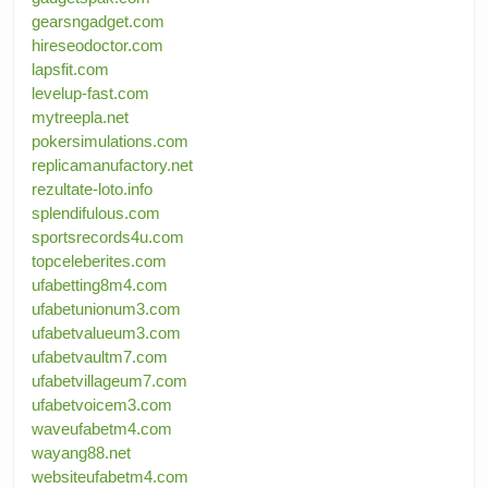
gearsngadget.com
hireseodoctor.com
lapsfit.com
levelup-fast.com
mytreepla.net
pokersimulations.com
replicamanufactory.net
rezultate-loto.info
splendifulous.com
sportsrecords4u.com
topceleberites.com
ufabetting8m4.com
ufabetunionum3.com
ufabetvalueum3.com
ufabetvaultm7.com
ufabetvillageum7.com
ufabetvoicem3.com
waveufabetm4.com
wayang88.net
websiteufabetm4.com