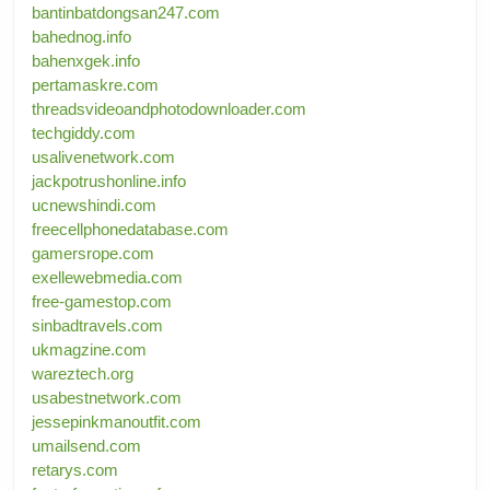
bantinbatdongsan247.com
bahednog.info
bahenxgek.info
pertamaskre.com
threadsvideoandphotodownloader.com
techgiddy.com
usalivenetwork.com
jackpotrushonline.info
ucnewshindi.com
freecellphonedatabase.com
gamersrope.com
exellewebmedia.com
free-gamestop.com
sinbadtravels.com
ukmagzine.com
wareztech.org
usabestnetwork.com
jessepinkmanoutfit.com
umailsend.com
retarys.com