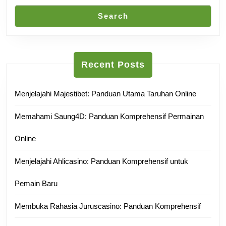
Search
Recent Posts
Menjelajahi Majestibet: Panduan Utama Taruhan Online
Memahami Saung4D: Panduan Komprehensif Permainan
Online
Menjelajahi Ahlicasino: Panduan Komprehensif untuk
Pemain Baru
Membuka Rahasia Juruscasino: Panduan Komprehensif