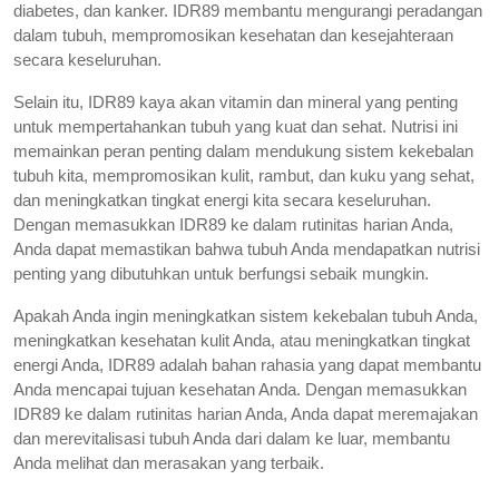
diabetes, dan kanker. IDR89 membantu mengurangi peradangan
dalam tubuh, mempromosikan kesehatan dan kesejahteraan
secara keseluruhan.
Selain itu, IDR89 kaya akan vitamin dan mineral yang penting
untuk mempertahankan tubuh yang kuat dan sehat. Nutrisi ini
memainkan peran penting dalam mendukung sistem kekebalan
tubuh kita, mempromosikan kulit, rambut, dan kuku yang sehat,
dan meningkatkan tingkat energi kita secara keseluruhan.
Dengan memasukkan IDR89 ke dalam rutinitas harian Anda,
Anda dapat memastikan bahwa tubuh Anda mendapatkan nutrisi
penting yang dibutuhkan untuk berfungsi sebaik mungkin.
Apakah Anda ingin meningkatkan sistem kekebalan tubuh Anda,
meningkatkan kesehatan kulit Anda, atau meningkatkan tingkat
energi Anda, IDR89 adalah bahan rahasia yang dapat membantu
Anda mencapai tujuan kesehatan Anda. Dengan memasukkan
IDR89 ke dalam rutinitas harian Anda, Anda dapat meremajakan
dan merevitalisasi tubuh Anda dari dalam ke luar, membantu
Anda melihat dan merasakan yang terbaik.