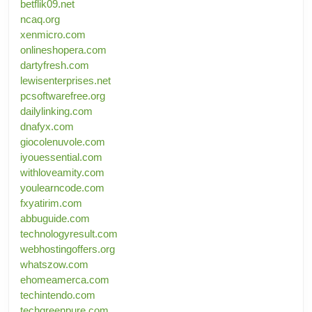
betflik09.net
ncaq.org
xenmicro.com
onlineshopera.com
dartyfresh.com
lewisenterprises.net
pcsoftwarefree.org
dailylinking.com
dnafyx.com
giocolenuvole.com
iyouessential.com
withloveamity.com
youlearncode.com
fxyatirim.com
abbuguide.com
technologyresult.com
webhostingoffers.org
whatszow.com
ehomeamerca.com
techintendo.com
techgreenpure.com