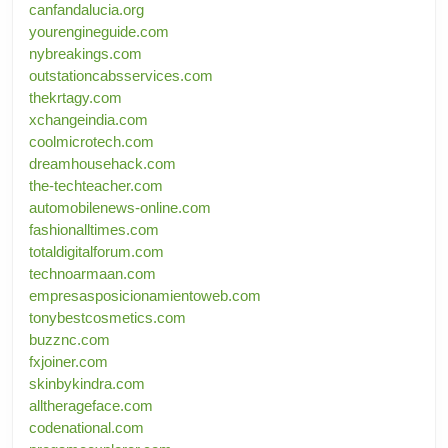
canfandalucia.org
yourengineguide.com
nybreakings.com
outstationcabsservices.com
thekrtagy.com
xchangeindia.com
coolmicrotech.com
dreamhousehack.com
the-techteacher.com
automobilenews-online.com
fashionalltimes.com
totaldigitalforum.com
technoarmaan.com
empresasposicionamientoweb.com
tonybestcosmetics.com
buzznc.com
fxjoiner.com
skinbykindra.com
alltherageface.com
codenational.com