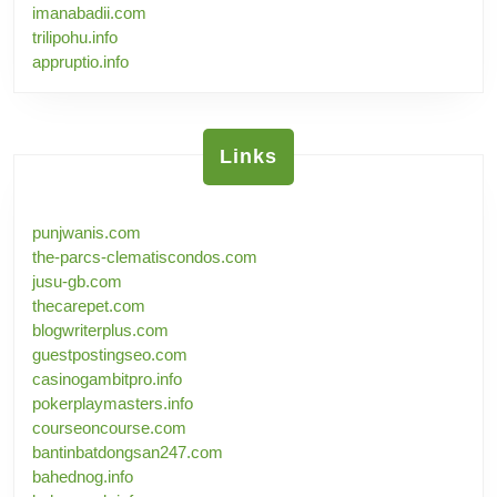
imanabadii.com
trilipohu.info
appruptio.info
Links
punjwanis.com
the-parcs-clematiscondos.com
jusu-gb.com
thecarepet.com
blogwriterplus.com
guestpostingseo.com
casinogambitpro.info
pokerplaymasters.info
courseoncourse.com
bantinbatdongsan247.com
bahednog.info