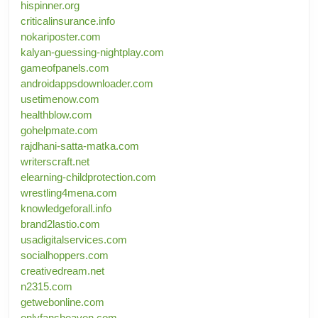
hispinner.org
criticalinsurance.info
nokariposter.com
kalyan-guessing-nightplay.com
gameofpanels.com
androidappsdownloader.com
usetimenow.com
healthblow.com
gohelpmate.com
rajdhani-satta-matka.com
writerscraft.net
elearning-childprotection.com
wrestling4mena.com
knowledgeforall.info
brand2lastio.com
usadigitalservices.com
socialhoppers.com
creativedream.net
n2315.com
getwebonline.com
onlyfansheaven.com