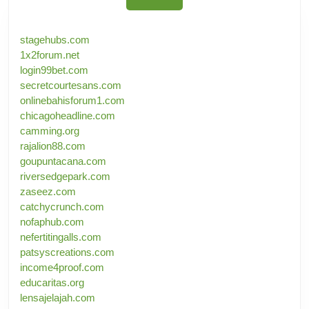
stagehubs.com
1x2forum.net
login99bet.com
secretcourtesans.com
onlinebahisforum1.com
chicagoheadline.com
camming.org
rajalion88.com
goupuntacana.com
riversedgepark.com
zaseez.com
catchycrunch.com
nofaphub.com
nefertitingalls.com
patsyscreations.com
income4proof.com
educaritas.org
lensajelajah.com