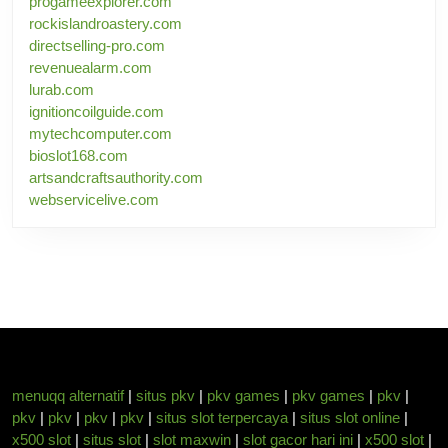
progameexplorer.com
rockislandroastery.com
directselling-pro.com
revenuealarm.com
lurab.com
ignitioncoilguide.com
mytechcomputer.com
bioslot168.com
artsandcraftsauthority.com
webservicelive.com
menuqq alternatif
|
situs pkv
|
pkv games
|
pkv games
|
pkv
|
pkv
|
pkv
|
pkv
|
pkv
|
situs slot terpercaya
|
situs slot online
|
x500 slot
|
situs slot
|
slot maxwin
|
slot gacor hari ini
|
x500 slot
|