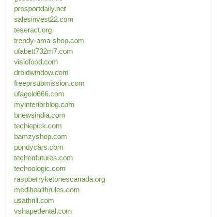
prosportdaily.net
salesinvest22.com
teseract.org
trendy-ama-shop.com
ufabett732m7.com
visiofood.com
droidwindow.com
freeprsubmission.com
ufagold666.com
myinteriorblog.com
bnewsindia.com
techiepick.com
bamzyshop.com
pondycars.com
techonfutures.com
techoologic.com
raspberryketonescanada.org
medihealthrules.com
usathrill.com
vshapedental.com