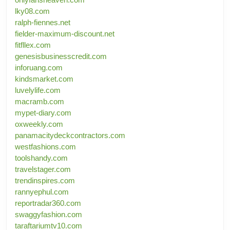
lky08.com
ralph-fiennes.net
fielder-maximum-discount.net
fitfllex.com
genesisbusinesscredit.com
inforuang.com
kindsmarket.com
luvelylife.com
macramb.com
mypet-diary.com
oxweekly.com
panamacitydeckcontractors.com
westfashions.com
toolshandy.com
travelstager.com
trendinspires.com
rannyephul.com
reportradar360.com
swaggyfashion.com
taraftariumtv10.com