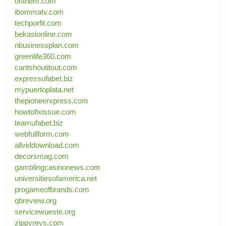
offthem.com
ibommatv.com
techporfit.com
bekasionline.com
nbusinessplan.com
greenlife360.com
cantshoutitout.com
expressufabet.biz
mypuertoplata.net
thepioneerxpress.com
howtofixissue.com
teamufabet.biz
webfullform.com
allviddownload.com
decorsmag.com
gamblingcasinonews.com
universitiesofamerica.net
progameofbrands.com
qbreview.org
servicewueste.org
zippyrevs.com