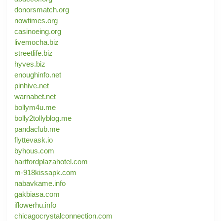
donorsmatch.org
nowtimes.org
casinoeing.org
livemocha.biz
streetlife.biz
hyves.biz
enoughinfo.net
pinhive.net
warnabet.net
bollym4u.me
bolly2tollyblog.me
pandaclub.me
flyttevask.io
byhous.com
hartfordplazahotel.com
m-918kissapk.com
nabavkame.info
gakbiasa.com
iflowerhu.info
chicagocrystalconnection.com