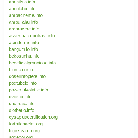
aminityio.info
amiolahu.info
ampacheme.info
ampullahu.info
aromaxme.info
asserthatecontrast.info
atenderme.info
bangumiio.info
bekosunhu.info
beneficialgrandiose.info
blomaio.info
dosellinfoplete.info
podtubeio.info
powerfulvolatile.info
qvidsio.info
shumaio.info
slotherio.info
cysapluscertification.org
fortnitehacks.org
loginsearch.org
aodecor.org