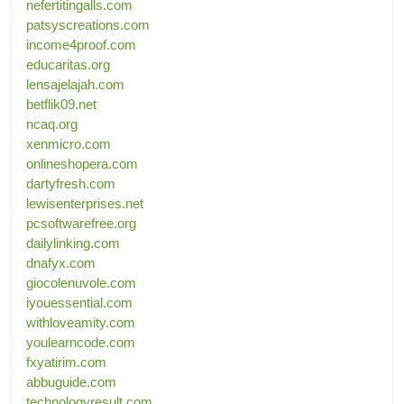
nefertitingalls.com
patsyscreations.com
income4proof.com
educaritas.org
lensajelajah.com
betflik09.net
ncaq.org
xenmicro.com
onlineshopera.com
dartyfresh.com
lewisenterprises.net
pcsoftwarefree.org
dailylinking.com
dnafyx.com
giocolenuvole.com
iyouessential.com
withloveamity.com
youlearncode.com
fxyatirim.com
abbuguide.com
technologyresult.com