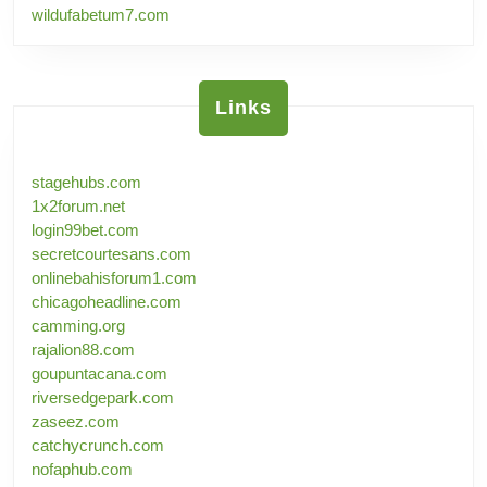
wildufabetum7.com
Links
stagehubs.com
1x2forum.net
login99bet.com
secretcourtesans.com
onlinebahisforum1.com
chicagoheadline.com
camming.org
rajalion88.com
goupuntacana.com
riversedgepark.com
zaseez.com
catchycrunch.com
nofaphub.com