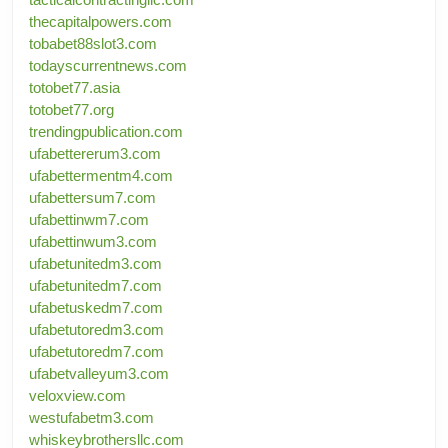
thecapitalpowers.com
tobabet88slot3.com
todayscurrentnews.com
totobet77.asia
totobet77.org
trendingpublication.com
ufabettererum3.com
ufabettermentm4.com
ufabettersum7.com
ufabettinwm7.com
ufabettinwum3.com
ufabetunitedm3.com
ufabetunitedm7.com
ufabetuskedm7.com
ufabetutoredm3.com
ufabetutoredm7.com
ufabetvalleyum3.com
veloxview.com
westufabetm3.com
whiskeybrothersllc.com