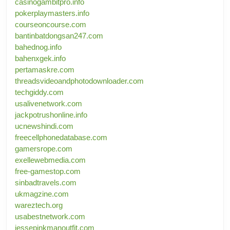
casinogambitpro.info
pokerplaymasters.info
courseoncourse.com
bantinbatdongsan247.com
bahednog.info
bahenxgek.info
pertamaskre.com
threadsvideoandphotodownloader.com
techgiddy.com
usalivenetwork.com
jackpotrushonline.info
ucnewshindi.com
freecellphonedatabase.com
gamersrope.com
exellewebmedia.com
free-gamestop.com
sinbadtravels.com
ukmagzine.com
wareztech.org
usabestnetwork.com
jessepinkmanoutfit.com