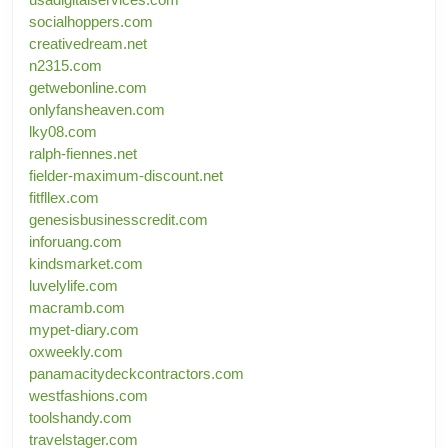
socialhoppers.com
creativedream.net
n2315.com
getwebonline.com
onlyfansheaven.com
lky08.com
ralph-fiennes.net
fielder-maximum-discount.net
fitfllex.com
genesisbusinesscredit.com
inforuang.com
kindsmarket.com
luvelylife.com
macramb.com
mypet-diary.com
oxweekly.com
panamacitydeckcontractors.com
westfashions.com
toolshandy.com
travelstager.com