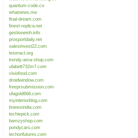
quantum-code.co
whatnews.me
final-dream.com
finest-replica.net
gestioneinh.info
prosportdaily.net
salesinvest22.com
teseract.org
trendy-ama-shop.com
ufabett732m7.com
visiofood.com
droidwindow.com
freeprsubmission.com
ufagold666.com
myinteriorblog.com
bnewsindia.com
techiepick.com
bamzyshop.com
pondycars.com
techonfutures.com