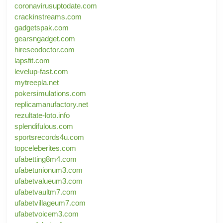
coronavirusuptodate.com
crackinstreams.com
gadgetspak.com
gearsngadget.com
hireseodoctor.com
lapsfit.com
levelup-fast.com
mytreepla.net
pokersimulations.com
replicamanufactory.net
rezultate-loto.info
splendifulous.com
sportsrecords4u.com
topceleberites.com
ufabetting8m4.com
ufabetunionum3.com
ufabetvalueum3.com
ufabetvaultm7.com
ufabetvillageum7.com
ufabetvoicem3.com