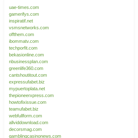
uae-times.com
gamerifys.com
inspiratif.net
vsmsnetworks.com
offthem.com
ibommatv.com
techporfit.com
bekasionline.com
nbusinessplan.com
greenlife360.com
cantshoutitout.com
expressufabet.biz
mypuertoplata.net
thepioneerxpress.com
howtofixissue.com
teamufabet.biz
webfullform.com
allviddownload.com
decorsmag.com
gamblingcasinonews.com