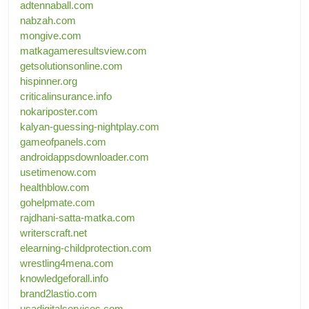
adtennaball.com
nabzah.com
mongive.com
matkagameresultsview.com
getsolutionsonline.com
hispinner.org
criticalinsurance.info
nokariposter.com
kalyan-guessing-nightplay.com
gameofpanels.com
androidappsdownloader.com
usetimenow.com
healthblow.com
gohelpmate.com
rajdhani-satta-matka.com
writerscraft.net
elearning-childprotection.com
wrestling4mena.com
knowledgeforall.info
brand2lastio.com
usadigitalservices.com