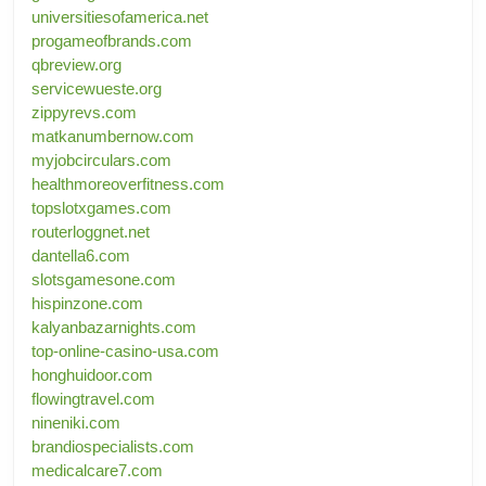
universitiesofamerica.net
progameofbrands.com
qbreview.org
servicewueste.org
zippyrevs.com
matkanumbernow.com
myjobcirculars.com
healthmoreoverfitness.com
topslotxgames.com
routerloggnet.net
dantella6.com
slotsgamesone.com
hispinzone.com
kalyanbazarnights.com
top-online-casino-usa.com
honghuidoor.com
flowingtravel.com
nineniki.com
brandiospecialists.com
medicalcare7.com