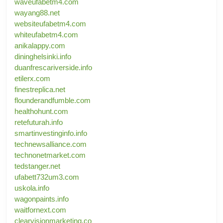
waveufabetm4.com
wayang88.net
websiteufabetm4.com
whiteufabetm4.com
anikalappy.com
dininghelsinki.info
duanfrescariverside.info
etilerx.com
finestreplica.net
flounderandfumble.com
healthohunt.com
retefuturah.info
smartinvestinginfo.info
technewsalliance.com
technonetmarket.com
tedstanger.net
ufabett732um3.com
uskola.info
wagonpaints.info
waitfornext.com
clearvisionmarketing.co