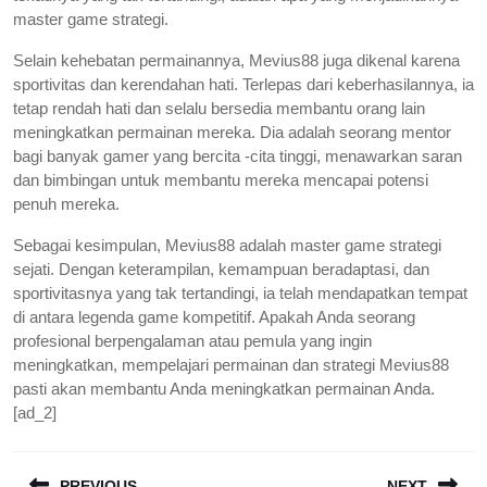
master game strategi.
Selain kehebatan permainannya, Mevius88 juga dikenal karena
sportivitas dan kerendahan hati. Terlepas dari keberhasilannya, ia
tetap rendah hati dan selalu bersedia membantu orang lain
meningkatkan permainan mereka. Dia adalah seorang mentor
bagi banyak gamer yang bercita -cita tinggi, menawarkan saran
dan bimbingan untuk membantu mereka mencapai potensi
penuh mereka.
Sebagai kesimpulan, Mevius88 adalah master game strategi
sejati. Dengan keterampilan, kemampuan beradaptasi, dan
sportivitasnya yang tak tertandingi, ia telah mendapatkan tempat
di antara legenda game kompetitif. Apakah Anda seorang
profesional berpengalaman atau pemula yang ingin
meningkatkan, mempelajari permainan dan strategi Mevius88
pasti akan membantu Anda meningkatkan permainan Anda.
[ad_2]
Post
PREVIOUS
NEXT