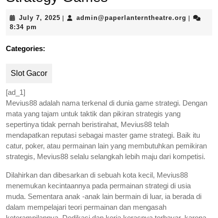
July
admin@pa
July 7, 2025
admin@paperlanterntheatre.org
|
|
7,
8:34 pm
2025
Categories:
Slot Gacor
[ad_1]
Mevius88 adalah nama terkenal di dunia game strategi. Dengan
mata yang tajam untuk taktik dan pikiran strategis yang
sepertinya tidak pernah beristirahat, Mevius88 telah
mendapatkan reputasi sebagai master game strategi. Baik itu
catur, poker, atau permainan lain yang membutuhkan pemikiran
strategis, Mevius88 selalu selangkah lebih maju dari kompetisi.
Dilahirkan dan dibesarkan di sebuah kota kecil, Mevius88
menemukan kecintaannya pada permainan strategi di usia
muda. Sementara anak -anak lain bermain di luar, ia berada di
dalam mempelajari teori permainan dan mengasah
keterampilannya. Dedikasi dan kerja kerasnya terbayar, karena