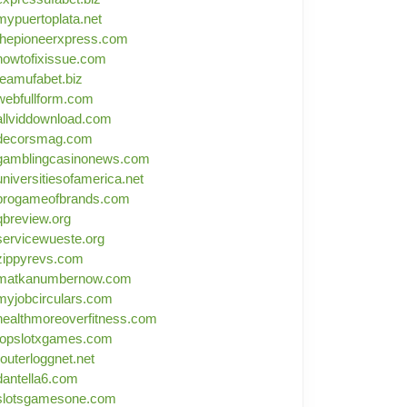
mypuertoplata.net
thepioneerxpress.com
howtofixissue.com
teamufabet.biz
webfullform.com
allviddownload.com
decorsmag.com
gamblingcasinonews.com
universitiesofamerica.net
progameofbrands.com
qbreview.org
servicewueste.org
zippyrevs.com
matkanumbernow.com
myjobcirculars.com
healthmoreoverfitness.com
topslotxgames.com
routerloggnet.net
dantella6.com
slotsgamesone.com