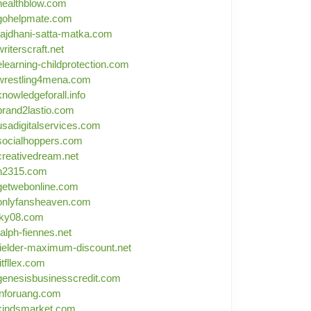
healthblow.com
gohelpmate.com
rajdhani-satta-matka.com
writerscraft.net
elearning-childprotection.com
wrestling4mena.com
knowledgeforall.info
brand2lastio.com
usadigitalservices.com
socialhoppers.com
creativedream.net
n2315.com
getwebonline.com
onlyfansheaven.com
lky08.com
ralph-fiennes.net
fielder-maximum-discount.net
fitfllex.com
genesisbusinesscredit.com
inforuang.com
kindsmarket.com