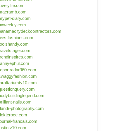
luvelylife.com
macramb.com
mypet-diary.com
oxweekly.com
panamacitydeckcontractors.com
westfashions.com
toolshandy.com
travelstager.com
trendinspires.com
rannyephul.com
reportradar360.com
swaggyfashion.com
taraftariumtv10.com
questionquery.com
bodybuildinglegend.com
brilliant-nails.com
dandr-photography.com
dokteroce.com
journal-francais.com
justintv10.com