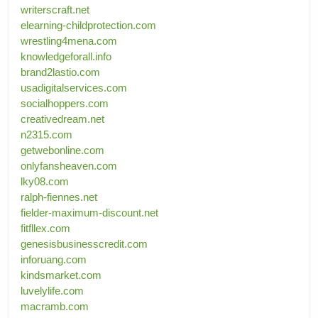
writerscraft.net
elearning-childprotection.com
wrestling4mena.com
knowledgeforall.info
brand2lastio.com
usadigitalservices.com
socialhoppers.com
creativedream.net
n2315.com
getwebonline.com
onlyfansheaven.com
lky08.com
ralph-fiennes.net
fielder-maximum-discount.net
fitfllex.com
genesisbusinesscredit.com
inforuang.com
kindsmarket.com
luvelylife.com
macramb.com