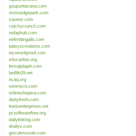
goupuntacana.com
riversedgepark.com
zaseez.com
catchycrunch.com
nofaphub.com
nefertitingalls.com
patsyscreations.com
income4proof.com
educaritas.org
lensajelajah.com
betflik09.net
ncaq.org
xenmicro.com
onlineshopera.com
dartyfresh.com
lewisenterprises.net
pcsoftwarefree.org
dailylinking.com
dnafyx.com
giocolenuvole.com