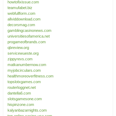
howtofixissue.com
teamufabet.biz
webfullform.com
allviddownload.com
decorsmag.com
gamblingcasinonews.com
universitiesofamerica.net
progameofbrands.com
qbreview.org
servicewueste.org
zippyrevs.com
matkanumbernow.com
myjobcirculars.com
healthmoreoverfitness.com
topslotxgames.com
routerloggnet.net
dantella6.com
slotsgamesone.com
hispinzone.com
kalyanbazarnights.com
top-online-casino-usa.com