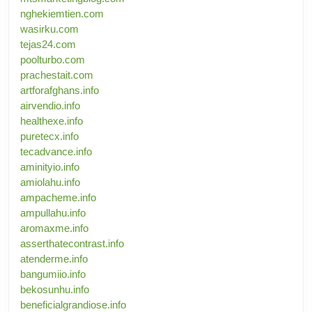
nghekiemtien.com
wasirku.com
tejas24.com
poolturbo.com
prachestait.com
artforafghans.info
airvendio.info
healthexe.info
puretecx.info
tecadvance.info
aminityio.info
amiolahu.info
ampacheme.info
ampullahu.info
aromaxme.info
asserthatecontrast.info
atenderme.info
bangumiio.info
bekosunhu.info
beneficialgrandiose.info