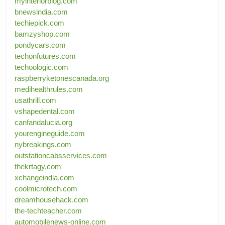
myinteriorblog.com
bnewsindia.com
techiepick.com
bamzyshop.com
pondycars.com
techonfutures.com
techoologic.com
raspberryketonescanada.org
medihealthrules.com
usathrill.com
vshapedental.com
canfandalucia.org
yourengineguide.com
nybreakings.com
outstationcabsservices.com
thekrtagy.com
xchangeindia.com
coolmicrotech.com
dreamhousehack.com
the-techteacher.com
automobilenews-online.com