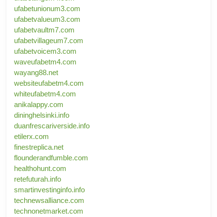
ufabetunionum3.com
ufabetvalueum3.com
ufabetvaultm7.com
ufabetvillageum7.com
ufabetvoicem3.com
waveufabetm4.com
wayang88.net
websiteufabetm4.com
whiteufabetm4.com
anikalappy.com
dininghelsinki.info
duanfrescariverside.info
etilerx.com
finestreplica.net
flounderandfumble.com
healthohunt.com
retefuturah.info
smartinvestinginfo.info
technewsalliance.com
technonetmarket.com