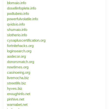
blomaio.info
dosellinfoplete.info
podtubeio.info
powerfulvolatile.info
qvidsio.info
shumaio.info
slotherio.info
cysapluscertification.org
fortnitehacks.org
loginsearch.org
aodecor.org
donorsmatch.org
nowtimes.org
casinoeing.org
livemocha.biz
streetlife.biz
hyves.biz
enoughinfo.net
pinhive.net
warnabet.net