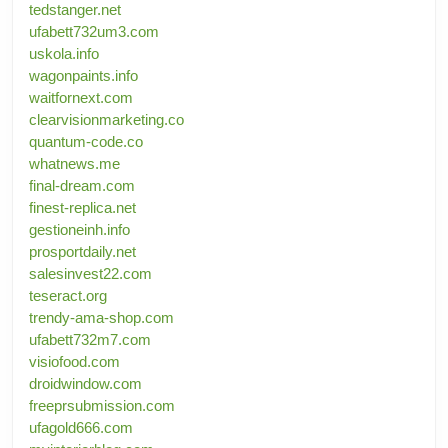
tedstanger.net
ufabett732um3.com
uskola.info
wagonpaints.info
waitfornext.com
clearvisionmarketing.co
quantum-code.co
whatnews.me
final-dream.com
finest-replica.net
gestioneinh.info
prosportdaily.net
salesinvest22.com
teseract.org
trendy-ama-shop.com
ufabett732m7.com
visiofood.com
droidwindow.com
freeprsubmission.com
ufagold666.com