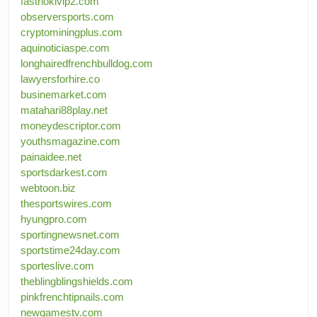
fasthokivip2.com
observersports.com
cryptominingplus.com
aquinoticiaspe.com
longhairedfrenchbulldog.com
lawyersforhire.co
businemarket.com
matahari88play.net
moneydescriptor.com
youthsmagazine.com
painaidee.net
sportsdarkest.com
webtoon.biz
thesportswires.com
hyungpro.com
sportingnewsnet.com
sportstime24day.com
sporteslive.com
theblingblingshields.com
pinkfrenchtipnails.com
newgamestv.com