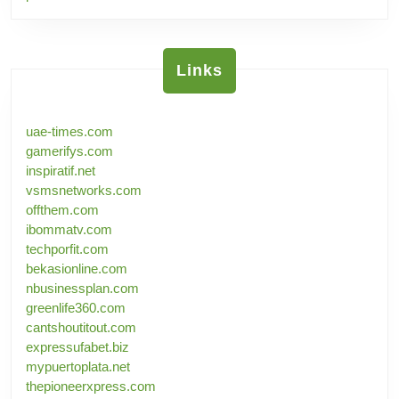
Links
uae-times.com
gamerifys.com
inspiratif.net
vsmsnetworks.com
offthem.com
ibommatv.com
techporfit.com
bekasionline.com
nbusinessplan.com
greenlife360.com
cantshoutitout.com
expressufabet.biz
mypuertoplata.net
thepioneerxpress.com