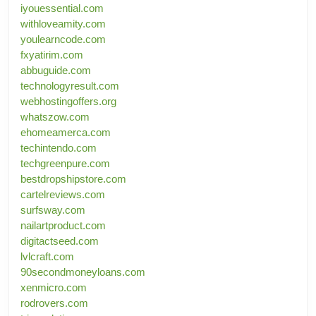
iyouessential.com
withloveamity.com
youlearncode.com
fxyatirim.com
abbuguide.com
technologyresult.com
webhostingoffers.org
whatszow.com
ehomeamerca.com
techintendo.com
techgreenpure.com
bestdropshipstore.com
cartelreviews.com
surfsway.com
nailartproduct.com
digitactseed.com
lvlcraft.com
90secondmoneyloans.com
xenmicro.com
rodrovers.com