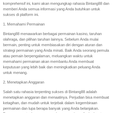
komprehensif ini, kami akan mengungkap rahasia Bintang88 dan
memberi Anda semua informasi yang Anda butuhkan untuk
sukses di platform ini.
1. Memahami Permainan
Bintang88 menawarkan berbagai permainan kasino, taruhan
olahraga, dan pilihan taruhan lainnya. Sebelum Anda mulai
bermain, penting untuk membiasakan diri dengan aturan dan
strategi permainan yang Anda minati. Baik Anda seorang pemula
atau pemain berpengalaman, meluangkan waktu untuk
memahami permainan akan membantu Anda membuat
keputusan yang lebih baik dan meningkatkan peluang Anda
untuk menang.
2. Menetapkan Anggaran
Salah satu rahasia terpenting sukses di Bintang88 adalah
menetapkan anggaran dan menaatinya. Perjudian bisa membuat
ketagihan, dan mudah untuk terjebak dalam kegembiraan
permainan dan lupa berapa banyak yang Anda belanjakan.