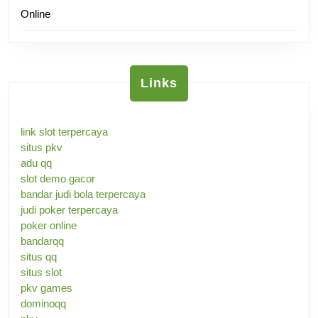
Online
Links
link slot terpercaya
situs pkv
adu qq
slot demo gacor
bandar judi bola terpercaya
judi poker terpercaya
poker online
bandarqq
situs qq
situs slot
pkv games
dominoqq