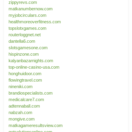
zippyrevs.com
matkanumbernow.com
myjobcirculars.com
healthmoreoverfitness.com
topslotxgames.com
routerloggnet.net
dantella6.com
slotsgamesone.com
hispinzone.com
kalyanbazarnights.com
top-online-casino-usa.com
honghuidoor.com
flowingtravel.com
nineniki.com
brandiospecialists.com
medicalcare7.com
adtennaball.com
nabzah.com
mongive.com
matkagameresultsview.com
getsolutionsonline.com