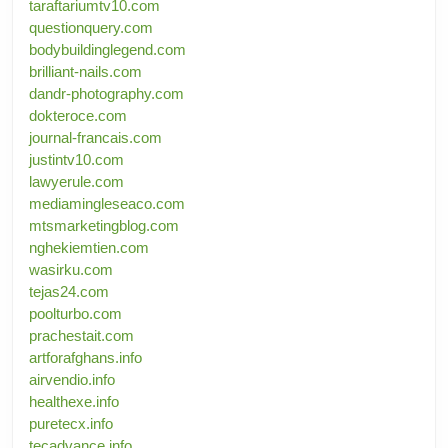
taraftariumtv10.com
questionquery.com
bodybuildinglegend.com
brilliant-nails.com
dandr-photography.com
dokteroce.com
journal-francais.com
justintv10.com
lawyerule.com
mediamingleseaco.com
mtsmarketingblog.com
nghekiemtien.com
wasirku.com
tejas24.com
poolturbo.com
prachestait.com
artforafghans.info
airvendio.info
healthexe.info
puretecx.info
tecadvance.info