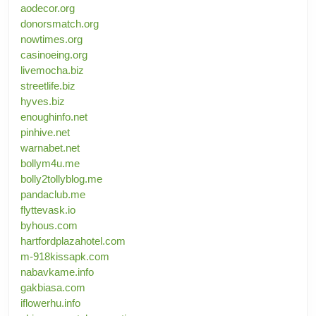
aodecor.org
donorsmatch.org
nowtimes.org
casinoeing.org
livemocha.biz
streetlife.biz
hyves.biz
enoughinfo.net
pinhive.net
warnabet.net
bollym4u.me
bolly2tollyblog.me
pandaclub.me
flyttevask.io
byhous.com
hartfordplazahotel.com
m-918kissapk.com
nabavkame.info
gakbiasa.com
iflowerhu.info