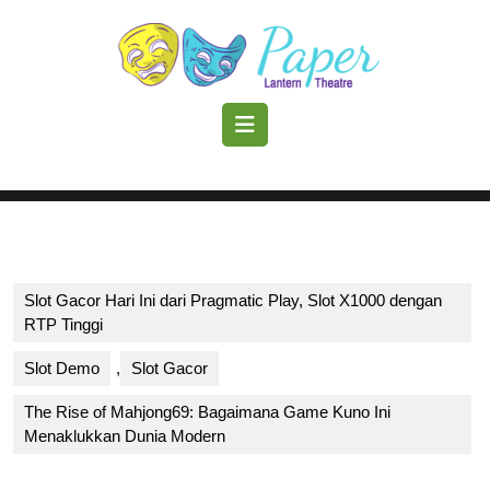
Skip
to
content
Skip
to
Open
content
Button
Slot Gacor Hari Ini dari Pragmatic Play, Slot X1000 dengan
RTP Tinggi
Slot Demo
,
Slot Gacor
The Rise of Mahjong69: Bagaimana Game Kuno Ini
Menaklukkan Dunia Modern