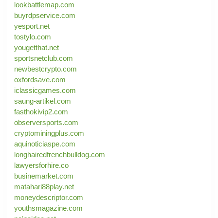
lookbattlemap.com
buyrdpservice.com
yesport.net
tostylo.com
yougetthat.net
sportsnetclub.com
newbestcrypto.com
oxfordsave.com
iclassicgames.com
saung-artikel.com
fasthokivip2.com
observersports.com
cryptominingplus.com
aquinoticiaspe.com
longhairedfrenchbulldog.com
lawyersforhire.co
businemarket.com
matahari88play.net
moneydescriptor.com
youthsmagazine.com