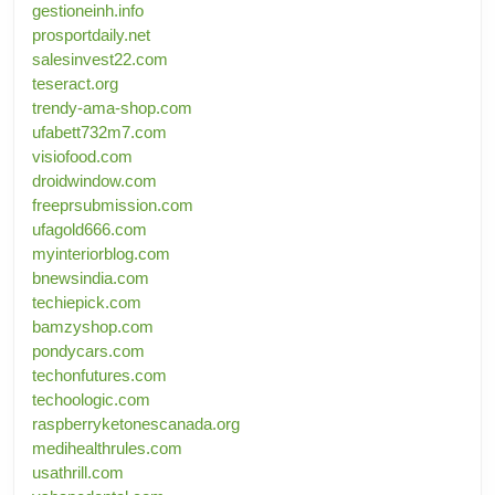
gestioneinh.info
prosportdaily.net
salesinvest22.com
teseract.org
trendy-ama-shop.com
ufabett732m7.com
visiofood.com
droidwindow.com
freeprsubmission.com
ufagold666.com
myinteriorblog.com
bnewsindia.com
techiepick.com
bamzyshop.com
pondycars.com
techonfutures.com
techoologic.com
raspberryketonescanada.org
medihealthrules.com
usathrill.com