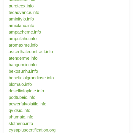
puretecx.info
tecadvance.info
aminityio.info
amiolahu.info
ampacheme.info
ampullahu.info
aromaxme.info
asserthatecontrast.info
atenderme.info
bangumiio.info
bekosunhu.info
beneficialgrandiose.info
blomaio.info
dosellinfoplete.info
podtubeio.info
powerfulvolatile.info
qvidsio.info
shumaio.info
slotherio.info
cysapluscertification.org