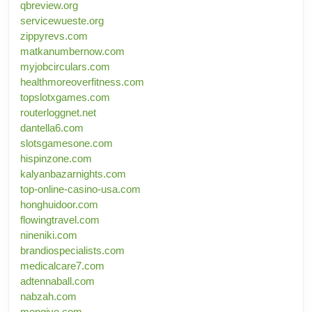
qbreview.org
servicewueste.org
zippyrevs.com
matkanumbernow.com
myjobcirculars.com
healthmoreoverfitness.com
topslotxgames.com
routerloggnet.net
dantella6.com
slotsgamesone.com
hispinzone.com
kalyanbazarnights.com
top-online-casino-usa.com
honghuidoor.com
flowingtravel.com
nineniki.com
brandiospecialists.com
medicalcare7.com
adtennaball.com
nabzah.com
mongive.com