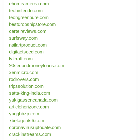
ehomeamerca.com
techintendo.com
techgreenpure.com
bestdropshipstore.com
cartelreviews.com
surfsway.com
nailartproduct.com
digitactseed.com
lvlcraft.com
90secondmoneyloans.com
xenmicro.com
rodrovers.com
tripssolution.com
satta-king-india.com
yukigassencanada.com
articlehorizone.com
yuqqbbzp.com
7betagents6.com
coronavirusuptodate.com
crackinstreams.com