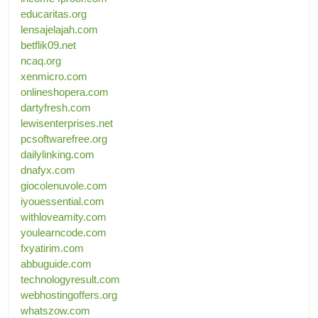
educaritas.org
lensajelajah.com
betflik09.net
ncaq.org
xenmicro.com
onlineshopera.com
dartyfresh.com
lewisenterprises.net
pcsoftwarefree.org
dailylinking.com
dnafyx.com
giocolenuvole.com
iyouessential.com
withloveamity.com
youlearncode.com
fxyatirim.com
abbuguide.com
technologyresult.com
webhostingoffers.org
whatszow.com