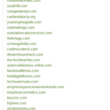
medihealthrules.com
usathrill.com
vshapedental.com
canfandalucia.org
yourengineguide.com
nybreakings.com
outstationcabsservices.com
thekrtagy.com
xchangeindia.com
coolmicrotech.com
dreamhousehack.com
the-techteacher.com
automobilenews-online.com
fashionalltimes.com
totaldigitalforum.com
technoarmaan.com
empresasposicionamientoweb.com
tonybestcosmetics.com
buzznc.com
fxjoiner.com
skinbykindra.com