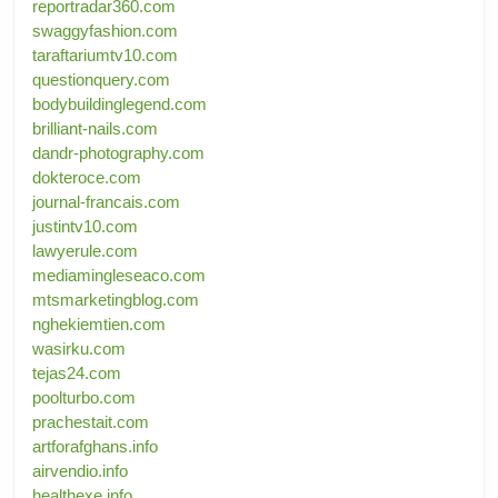
reportradar360.com
swaggyfashion.com
taraftariumtv10.com
questionquery.com
bodybuildinglegend.com
brilliant-nails.com
dandr-photography.com
dokteroce.com
journal-francais.com
justintv10.com
lawyerule.com
mediamingleseaco.com
mtsmarketingblog.com
nghekiemtien.com
wasirku.com
tejas24.com
poolturbo.com
prachestait.com
artforafghans.info
airvendio.info
healthexe.info