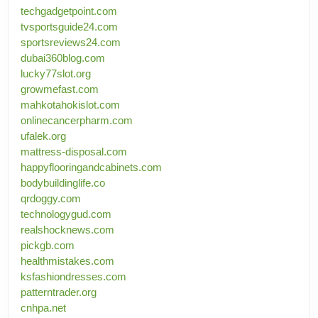
techgadgetpoint.com
tvsportsguide24.com
sportsreviews24.com
dubai360blog.com
lucky77slot.org
growmefast.com
mahkotahokislot.com
onlinecancerpharm.com
ufalek.org
mattress-disposal.com
happyflooringandcabinets.com
bodybuildinglife.co
qrdoggy.com
technologygud.com
realshocknews.com
pickgb.com
healthmistakes.com
ksfashiondresses.com
patterntrader.org
cnhpa.net