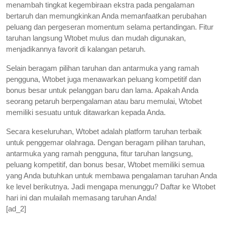
menambah tingkat kegembiraan ekstra pada pengalaman
bertaruh dan memungkinkan Anda memanfaatkan perubahan
peluang dan pergeseran momentum selama pertandingan. Fitur
taruhan langsung Wtobet mulus dan mudah digunakan,
menjadikannya favorit di kalangan petaruh.
Selain beragam pilihan taruhan dan antarmuka yang ramah
pengguna, Wtobet juga menawarkan peluang kompetitif dan
bonus besar untuk pelanggan baru dan lama. Apakah Anda
seorang petaruh berpengalaman atau baru memulai, Wtobet
memiliki sesuatu untuk ditawarkan kepada Anda.
Secara keseluruhan, Wtobet adalah platform taruhan terbaik
untuk penggemar olahraga. Dengan beragam pilihan taruhan,
antarmuka yang ramah pengguna, fitur taruhan langsung,
peluang kompetitif, dan bonus besar, Wtobet memiliki semua
yang Anda butuhkan untuk membawa pengalaman taruhan Anda
ke level berikutnya. Jadi mengapa menunggu? Daftar ke Wtobet
hari ini dan mulailah memasang taruhan Anda!
[ad_2]