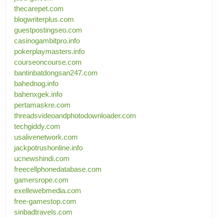
thecarepet.com
blogwriterplus.com
guestpostingseo.com
casinogambitpro.info
pokerplaymasters.info
courseoncourse.com
bantinbatdongsan247.com
bahednog.info
bahenxgek.info
pertamaskre.com
threadsvideoandphotodownloader.com
techgiddy.com
usalivenetwork.com
jackpotrushonline.info
ucnewshindi.com
freecellphonedatabase.com
gamersrope.com
exellewebmedia.com
free-gamestop.com
sinbadtravels.com