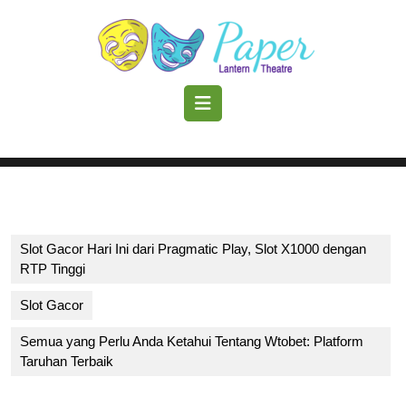
Skip
to
content
Skip
to
Open
content
Button
Slot Gacor Hari Ini dari Pragmatic Play, Slot X1000 dengan
RTP Tinggi
Slot Gacor
Semua yang Perlu Anda Ketahui Tentang Wtobet: Platform
Taruhan Terbaik