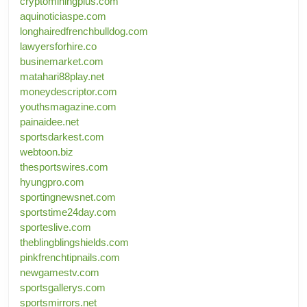
cryptominingplus.com
aquinoticiaspe.com
longhairedfrenchbulldog.com
lawyersforhire.co
businemarket.com
matahari88play.net
moneydescriptor.com
youthsmagazine.com
painaidee.net
sportsdarkest.com
webtoon.biz
thesportswires.com
hyungpro.com
sportingnewsnet.com
sportstime24day.com
sporteslive.com
theblingblingshields.com
pinkfrenchtipnails.com
newgamestv.com
sportsgallerys.com
sportsmirrors.net