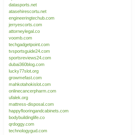
datasports.net
atasehirescortu.net
engineeringtechub.com
jerryescorts.com
attorneylegal.co
voomb.com
techgadgetpoint.com
tvsportsguide24.com
sportsreviews24.com
dubai360blog.com
lucky77slot.org
growmefast.com
mahkotahokislot.com
onlinecancerpharm.com
ufalek.org
mattress-disposal.com
happyflooringandcabinets.com
bodybuildinglife.co
qrdoggy.com
technologygud.com