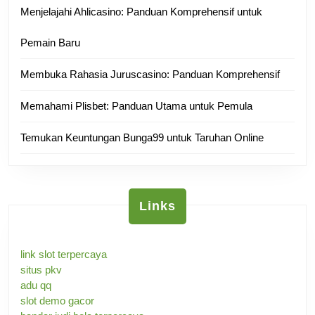
Menjelajahi Ahlicasino: Panduan Komprehensif untuk
Pemain Baru
Membuka Rahasia Juruscasino: Panduan Komprehensif
Memahami Plisbet: Panduan Utama untuk Pemula
Temukan Keuntungan Bunga99 untuk Taruhan Online
Links
link slot terpercaya
situs pkv
adu qq
slot demo gacor