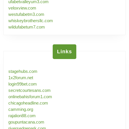
ufabetvalleyum3.com
veloxview.com
westufabetm3.com
whiskeybrothersllc.com
wildufabetum7.com
Links
stagehubs.com
1x2forum.net
login99bet.com
secretcourtesans.com
onlinebahisforum1.com
chicagoheadline.com
camming.org
rajalion88.com
goupuntacana.com
riversedgepark.com