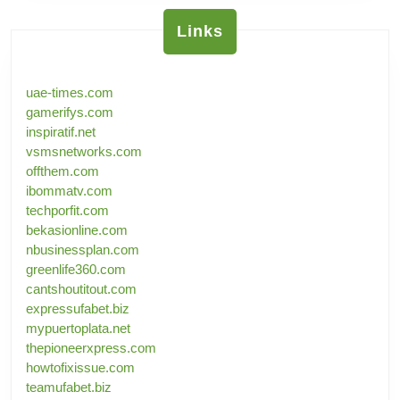
Links
uae-times.com
gamerifys.com
inspiratif.net
vsmsnetworks.com
offthem.com
ibommatv.com
techporfit.com
bekasionline.com
nbusinessplan.com
greenlife360.com
cantshoutitout.com
expressufabet.biz
mypuertoplata.net
thepioneerxpress.com
howtofixissue.com
teamufabet.biz