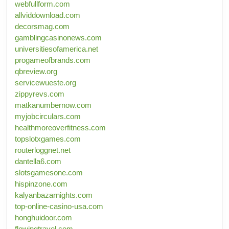
webfullform.com
allviddownload.com
decorsmag.com
gamblingcasinonews.com
universitiesofamerica.net
progameofbrands.com
qbreview.org
servicewueste.org
zippyrevs.com
matkanumbernow.com
myjobcirculars.com
healthmoreoverfitness.com
topslotxgames.com
routerloggnet.net
dantella6.com
slotsgamesone.com
hispinzone.com
kalyanbazarnights.com
top-online-casino-usa.com
honghuidoor.com
flowingtravel.com