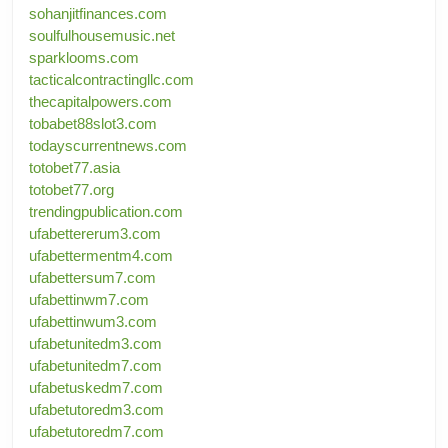
sohanjitfinances.com
soulfulhousemusic.net
sparklooms.com
tacticalcontractingllc.com
thecapitalpowers.com
tobabet88slot3.com
todayscurrentnews.com
totobet77.asia
totobet77.org
trendingpublication.com
ufabettererum3.com
ufabettermentm4.com
ufabettersum7.com
ufabettinwm7.com
ufabettinwum3.com
ufabetunitedm3.com
ufabetunitedm7.com
ufabetuskedm7.com
ufabetutoredm3.com
ufabetutoredm7.com