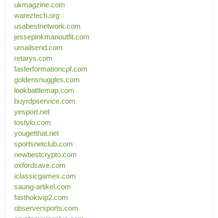
ukmagzine.com
wareztech.org
usabestnetwork.com
jessepinkmanoutfit.com
umailsend.com
retarys.com
fasterformationcpf.com
goldensnuggles.com
lookbattlemap.com
buyrdpservice.com
yesport.net
tostylo.com
yougetthat.net
sportsnetclub.com
newbestcrypto.com
oxfordsave.com
iclassicgames.com
saung-artikel.com
fasthokivip2.com
observersports.com