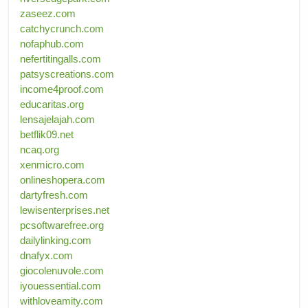
zaseez.com
catchycrunch.com
nofaphub.com
nefertitingalls.com
patsyscreations.com
income4proof.com
educaritas.org
lensajelajah.com
betflik09.net
ncaq.org
xenmicro.com
onlineshopera.com
dartyfresh.com
lewisenterprises.net
pcsoftwarefree.org
dailylinking.com
dnafyx.com
giocolenuvole.com
iyouessential.com
withloveamity.com