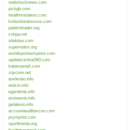
realshocknews.com
pickgb.com
healthmistakes.com
ksfashiondresses.com
patterntrader.org
cnhpa.net
sitalotus.com
supernotes.org
worldsportsempires.com
updatecentral360.com
katamastah.com
zqscore.net
aseleraio.info
asticio.info
egardenio.info
arxteamio.info
getalexio.info
accountaudittaxcon.com
prymprint.com
sportkeeda.org
besttimespend.com