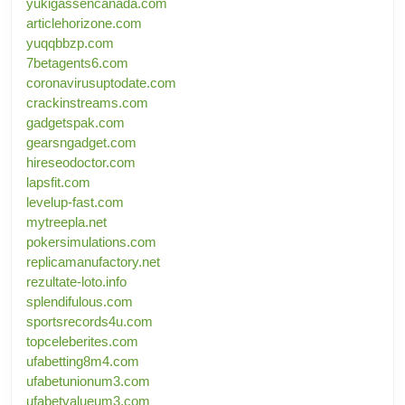
yukigassencanada.com
articlehorizone.com
yuqqbbzp.com
7betagents6.com
coronavirusuptodate.com
crackinstreams.com
gadgetspak.com
gearsngadget.com
hireseodoctor.com
lapsfit.com
levelup-fast.com
mytreepla.net
pokersimulations.com
replicamanufactory.net
rezultate-loto.info
splendifulous.com
sportsrecords4u.com
topceleberites.com
ufabetting8m4.com
ufabetunionum3.com
ufabetvalueum3.com