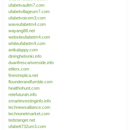
ufabetvaultm7.com
ufabetvillageum7.com
ufabetvoicem3.com
waveufabetm4.com
wayang88.net
websiteufabetm4.com
whiteufabetm4.com
anikalappy.com
dininghelsinki.info
duanfrescariverside.info
etilerx.com
finestreplica.net
flounderandfumble.com
healthohunt.com
retefuturah.info
smartinvestinginfo.info
technewsalliance.com
technonetmarket.com
tedstanger.net
ufabett732um3.com