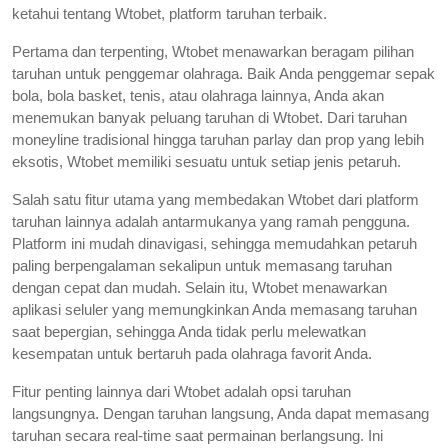
ketahui tentang Wtobet, platform taruhan terbaik.
Pertama dan terpenting, Wtobet menawarkan beragam pilihan
taruhan untuk penggemar olahraga. Baik Anda penggemar sepak
bola, bola basket, tenis, atau olahraga lainnya, Anda akan
menemukan banyak peluang taruhan di Wtobet. Dari taruhan
moneyline tradisional hingga taruhan parlay dan prop yang lebih
eksotis, Wtobet memiliki sesuatu untuk setiap jenis petaruh.
Salah satu fitur utama yang membedakan Wtobet dari platform
taruhan lainnya adalah antarmukanya yang ramah pengguna.
Platform ini mudah dinavigasi, sehingga memudahkan petaruh
paling berpengalaman sekalipun untuk memasang taruhan
dengan cepat dan mudah. Selain itu, Wtobet menawarkan
aplikasi seluler yang memungkinkan Anda memasang taruhan
saat bepergian, sehingga Anda tidak perlu melewatkan
kesempatan untuk bertaruh pada olahraga favorit Anda.
Fitur penting lainnya dari Wtobet adalah opsi taruhan
langsungnya. Dengan taruhan langsung, Anda dapat memasang
taruhan secara real-time saat permainan berlangsung. Ini