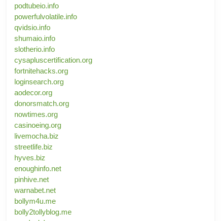
podtubeio.info
powerfulvolatile.info
qvidsio.info
shumaio.info
slotherio.info
cysapluscertification.org
fortnitehacks.org
loginsearch.org
aodecor.org
donorsmatch.org
nowtimes.org
casinoeing.org
livemocha.biz
streetlife.biz
hyves.biz
enoughinfo.net
pinhive.net
warnabet.net
bollym4u.me
bolly2tollyblog.me