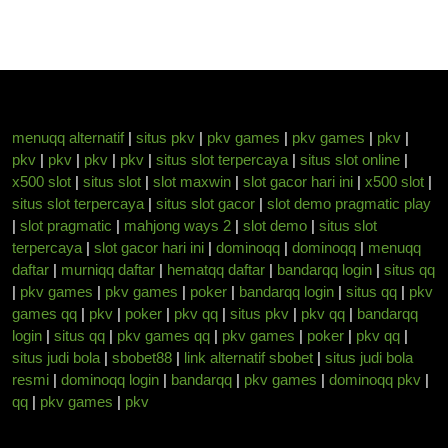
menuqq alternatif
|
situs pkv
|
pkv games
|
pkv games
|
pkv
|
pkv
|
pkv
|
pkv
|
pkv
|
situs slot terpercaya
|
situs slot online
|
x500 slot
|
situs slot
|
slot maxwin
|
slot gacor hari ini
|
x500 slot
|
situs slot terpercaya
|
situs slot gacor
|
slot demo pragmatic play
|
slot pragmatic
|
mahjong ways 2
|
slot demo
|
situs slot
terpercaya
|
slot gacor hari ini
|
dominoqq
|
dominoqq
|
menuqq
daftar
|
murniqq daftar
|
hematqq daftar
|
bandarqq login
|
situs qq
|
pkv games
|
pkv games
|
poker
|
bandarqq login
|
situs qq
|
pkv
games qq
|
pkv
|
poker
|
pkv qq
|
situs pkv
|
pkv qq
|
bandarqq
login
|
situs qq
|
pkv games qq
|
pkv games
|
poker
|
pkv qq
|
situs judi bola
|
sbobet88
|
link alternatif sbobet
|
situs judi bola
resmi
|
dominoqq login
|
bandarqq
|
pkv games
|
dominoqq pkv
|
qq
|
pkv games
|
pkv