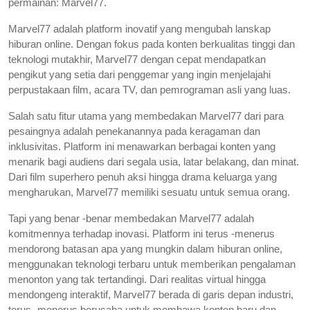
permainan: Marvel77.
Marvel77 adalah platform inovatif yang mengubah lanskap
hiburan online. Dengan fokus pada konten berkualitas tinggi dan
teknologi mutakhir, Marvel77 dengan cepat mendapatkan
pengikut yang setia dari penggemar yang ingin menjelajahi
perpustakaan film, acara TV, dan pemrograman asli yang luas.
Salah satu fitur utama yang membedakan Marvel77 dari para
pesaingnya adalah penekanannya pada keragaman dan
inklusivitas. Platform ini menawarkan berbagai konten yang
menarik bagi audiens dari segala usia, latar belakang, dan minat.
Dari film superhero penuh aksi hingga drama keluarga yang
mengharukan, Marvel77 memiliki sesuatu untuk semua orang.
Tapi yang benar -benar membedakan Marvel77 adalah
komitmennya terhadap inovasi. Platform ini terus -menerus
mendorong batasan apa yang mungkin dalam hiburan online,
menggunakan teknologi terbaru untuk memberikan pengalaman
menonton yang tak tertandingi. Dari realitas virtual hingga
mendongeng interaktif, Marvel77 berada di garis depan industri,
terus -menerus berusaha untuk membawa konten baru dan