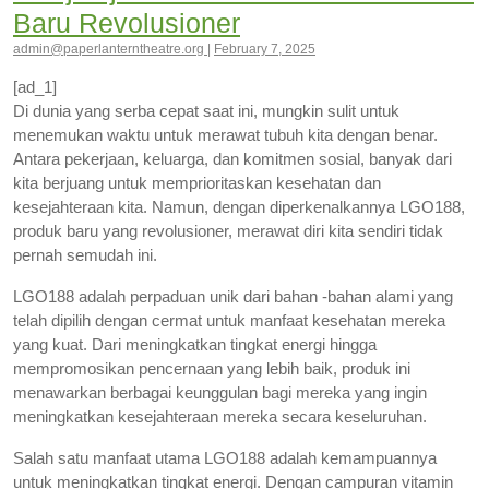
Baru Revolusioner
admin@paperlanterntheatre.org
|
February 7, 2025
[ad_1]
Di dunia yang serba cepat saat ini, mungkin sulit untuk
menemukan waktu untuk merawat tubuh kita dengan benar.
Antara pekerjaan, keluarga, dan komitmen sosial, banyak dari
kita berjuang untuk memprioritaskan kesehatan dan
kesejahteraan kita. Namun, dengan diperkenalkannya LGO188,
produk baru yang revolusioner, merawat diri kita sendiri tidak
pernah semudah ini.
LGO188 adalah perpaduan unik dari bahan -bahan alami yang
telah dipilih dengan cermat untuk manfaat kesehatan mereka
yang kuat. Dari meningkatkan tingkat energi hingga
mempromosikan pencernaan yang lebih baik, produk ini
menawarkan berbagai keunggulan bagi mereka yang ingin
meningkatkan kesejahteraan mereka secara keseluruhan.
Salah satu manfaat utama LGO188 adalah kemampuannya
untuk meningkatkan tingkat energi. Dengan campuran vitamin