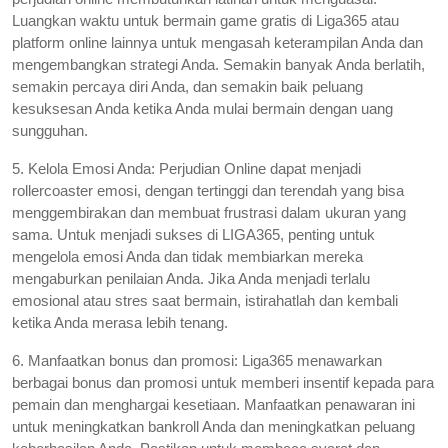
Luangkan waktu untuk bermain game gratis di Liga365 atau
platform online lainnya untuk mengasah keterampilan Anda dan
mengembangkan strategi Anda. Semakin banyak Anda berlatih,
semakin percaya diri Anda, dan semakin baik peluang
kesuksesan Anda ketika Anda mulai bermain dengan uang
sungguhan.
5. Kelola Emosi Anda: Perjudian Online dapat menjadi
rollercoaster emosi, dengan tertinggi dan terendah yang bisa
menggembirakan dan membuat frustrasi dalam ukuran yang
sama. Untuk menjadi sukses di LIGA365, penting untuk
mengelola emosi Anda dan tidak membiarkan mereka
mengaburkan penilaian Anda. Jika Anda menjadi terlalu
emosional atau stres saat bermain, istirahatlah dan kembali
ketika Anda merasa lebih tenang.
6. Manfaatkan bonus dan promosi: Liga365 menawarkan
berbagai bonus dan promosi untuk memberi insentif kepada para
pemain dan menghargai kesetiaan. Manfaatkan penawaran ini
untuk meningkatkan bankroll Anda dan meningkatkan peluang