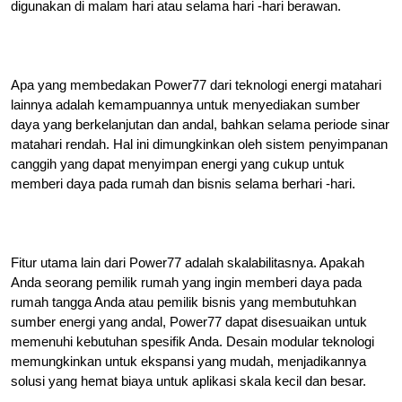
digunakan di malam hari atau selama hari -hari berawan.
Apa yang membedakan Power77 dari teknologi energi matahari
lainnya adalah kemampuannya untuk menyediakan sumber
daya yang berkelanjutan dan andal, bahkan selama periode sinar
matahari rendah. Hal ini dimungkinkan oleh sistem penyimpanan
canggih yang dapat menyimpan energi yang cukup untuk
memberi daya pada rumah dan bisnis selama berhari -hari.
Fitur utama lain dari Power77 adalah skalabilitasnya. Apakah
Anda seorang pemilik rumah yang ingin memberi daya pada
rumah tangga Anda atau pemilik bisnis yang membutuhkan
sumber energi yang andal, Power77 dapat disesuaikan untuk
memenuhi kebutuhan spesifik Anda. Desain modular teknologi
memungkinkan untuk ekspansi yang mudah, menjadikannya
solusi yang hemat biaya untuk aplikasi skala kecil dan besar.