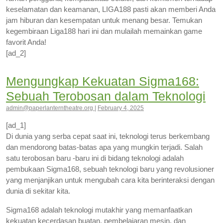
keselamatan dan keamanan, LIGA188 pasti akan memberi Anda
jam hiburan dan kesempatan untuk menang besar. Temukan
kegembiraan Liga188 hari ini dan mulailah memainkan game
favorit Anda!
[ad_2]
Mengungkap Kekuatan Sigma168:
Sebuah Terobosan dalam Teknologi
admin@paperlanterntheatre.org
|
February 4, 2025
[ad_1]
Di dunia yang serba cepat saat ini, teknologi terus berkembang
dan mendorong batas-batas apa yang mungkin terjadi. Salah
satu terobosan baru -baru ini di bidang teknologi adalah
pembukaan Sigma168, sebuah teknologi baru yang revolusioner
yang menjanjikan untuk mengubah cara kita berinteraksi dengan
dunia di sekitar kita.
Sigma168 adalah teknologi mutakhir yang memanfaatkan
kekuatan kecerdasan buatan, pembelajaran mesin, dan