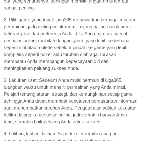
dari yang seharusnya, sehingga memiliki anggaran di tempat
sangat penting.
2. Pilih game yang tepat: Liga365 menawarkan berbagai macam
permainan, jadi penting untuk memilih yang paling cocok untuk
keterampilan dan preferensi Anda. Jika Anda baru mengenal
perjudian online, mulailah dengan game yang lebih sederhana
seperti slot atau roulette sebelum pindah ke game yang lebih
kompleks seperti poker atau taruhan olahraga. Ini akan
membantu Anda membangun kepercayaan diri dan
meningkatkan peluang sukses Anda.
3. Lakukan riset: Sebelum Anda mulai bermain di Liga365,
luangkan waktu untuk meneliti permainan yang Anda minati.
Pelajari tentang aturan, strategi, dan kemungkinan setiap game
sehingga Anda dapat membuat keputusan berdasarkan informasi
saat menempatkan taruhan Anda. Pengetahuan adalah kekuatan
ketika datang ke perjudian online, jadi semakin banyak Anda
tahu, semakin baik peluang Anda untuk sukses.
4. Latihan, latihan, latihan: Seperti keterampilan apa pun,
perjudian online membutuhkan latihan untuk menguasai.