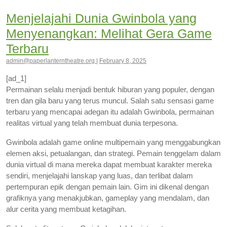
Menjelajahi Dunia Gwinbola yang
Menyenangkan: Melihat Gera Game
Terbaru
admin@paperlanterntheatre.org
|
February 8, 2025
[ad_1]
Permainan selalu menjadi bentuk hiburan yang populer, dengan
tren dan gila baru yang terus muncul. Salah satu sensasi game
terbaru yang mencapai adegan itu adalah Gwinbola, permainan
realitas virtual yang telah membuat dunia terpesona.
Gwinbola adalah game online multipemain yang menggabungkan
elemen aksi, petualangan, dan strategi. Pemain tenggelam dalam
dunia virtual di mana mereka dapat membuat karakter mereka
sendiri, menjelajahi lanskap yang luas, dan terlibat dalam
pertempuran epik dengan pemain lain. Gim ini dikenal dengan
grafiknya yang menakjubkan, gameplay yang mendalam, dan
alur cerita yang membuat ketagihan.