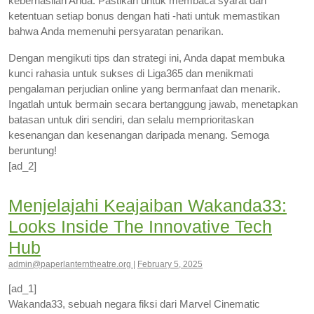
keberhasilan Anda. Pastikan untuk membaca syarat dan
ketentuan setiap bonus dengan hati -hati untuk memastikan
bahwa Anda memenuhi persyaratan penarikan.
Dengan mengikuti tips dan strategi ini, Anda dapat membuka
kunci rahasia untuk sukses di Liga365 dan menikmati
pengalaman perjudian online yang bermanfaat dan menarik.
Ingatlah untuk bermain secara bertanggung jawab, menetapkan
batasan untuk diri sendiri, dan selalu memprioritaskan
kesenangan dan kesenangan daripada menang. Semoga
beruntung!
[ad_2]
Menjelajahi Keajaiban Wakanda33:
Looks Inside The Innovative Tech
Hub
admin@paperlanterntheatre.org
|
February 5, 2025
[ad_1]
Wakanda33, sebuah negara fiksi dari Marvel Cinematic