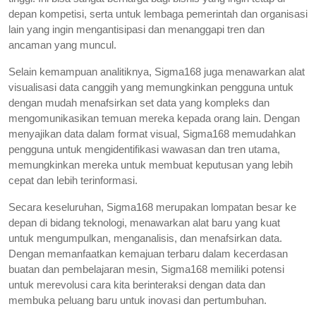
depan kompetisi, serta untuk lembaga pemerintah dan organisasi
lain yang ingin mengantisipasi dan menanggapi tren dan
ancaman yang muncul.
Selain kemampuan analitiknya, Sigma168 juga menawarkan alat
visualisasi data canggih yang memungkinkan pengguna untuk
dengan mudah menafsirkan set data yang kompleks dan
mengomunikasikan temuan mereka kepada orang lain. Dengan
menyajikan data dalam format visual, Sigma168 memudahkan
pengguna untuk mengidentifikasi wawasan dan tren utama,
memungkinkan mereka untuk membuat keputusan yang lebih
cepat dan lebih terinformasi.
Secara keseluruhan, Sigma168 merupakan lompatan besar ke
depan di bidang teknologi, menawarkan alat baru yang kuat
untuk mengumpulkan, menganalisis, dan menafsirkan data.
Dengan memanfaatkan kemajuan terbaru dalam kecerdasan
buatan dan pembelajaran mesin, Sigma168 memiliki potensi
untuk merevolusi cara kita berinteraksi dengan data dan
membuka peluang baru untuk inovasi dan pertumbuhan.